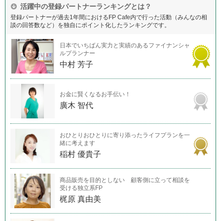
活躍中の登録パートナーランキングとは？
登録パートナーが過去1年間におけるFP Cafe内で行った活動（みんなの相
談の回答数など）を独自にポイント化したランキングです。
日本でいちばん実力と実績のあるファイナンシャ
ルプランナー
中村 芳子
お金に賢くなるお手伝い！
廣木 智代
おひとりおひとりに寄り添ったライフプランを一
緒に考えます
稲村 優貴子
商品販売を目的としない 顧客側に立って相談を
受ける独立系FP
梶原 真由美