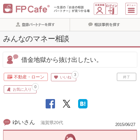
みんなのマネー相談
借金地獄から抜け出したい。
3
不動産・ローン
いいね
終了
0
お気に入り
ゆいさん
滋賀県20代
2015/06/27