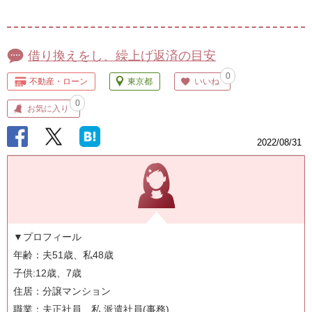
借り換えをし、繰上げ返済の目安
0
不動産・ローン
東京都
いいね
0
お気に入り
2022/08/31
▼プロフィール
年齢：夫51歳、私48歳
子供:12歳、7歳
住居：分譲マンション
職業：夫正社員、私 派遣社員(事務)