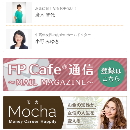
お金に賢くなるお手伝い！
廣木 智代
中高年女性のお金のホームドクター
小野 みゆき