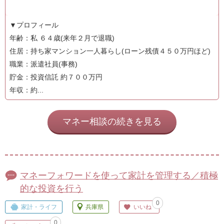
▼プロフィール
年齢：私 ６４歳(来年２月で退職)
住居：持ち家マンション一人暮らし(ローン残債４５０万円ほど)
職業：派遣社員(事務)
貯金：投資信託 約７００万円
年収：約...
マネー相談の続きを見る
マネーフォワードを使って家計を管理する／積極
的な投資を行う
0
家計・ライフ
兵庫県
いいね
0