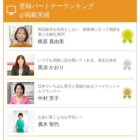
登録パートナーランキング
@掲載実績
商品販売を目的としない 顧客側に立って相談を
受ける独立系FP
梶原 真由美
いつでも気軽に話を聞いてくれる、身近な存在
黒須 かおり
日本でいちばん実力と実績のあるファイナンシャ
ルプランナー
中村 芳子
お金に賢くなるお手伝い！
廣木 智代