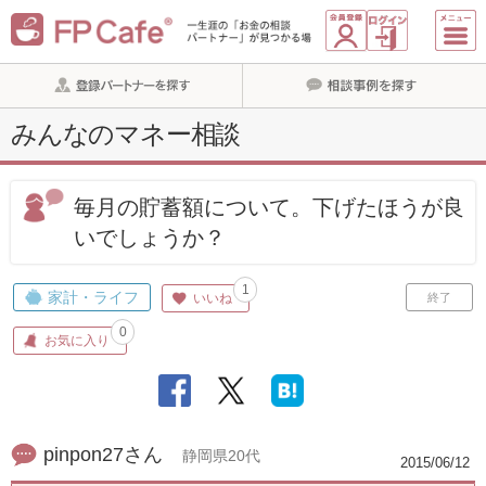
みんなのマネー相談
毎月の貯蓄額について。下げたほうが良
いでしょうか？
1
家計・ライフ
いいね
終了
0
お気に入り
pinpon27さん
静岡県20代
2015/06/12