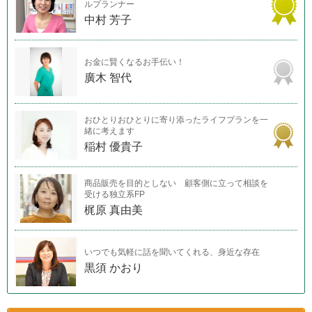
ルプランナー
中村 芳子
お金に賢くなるお手伝い！
廣木 智代
おひとりおひとりに寄り添ったライフプランを一
緒に考えます
稲村 優貴子
商品販売を目的としない 顧客側に立って相談を
受ける独立系FP
梶原 真由美
いつでも気軽に話を聞いてくれる、身近な存在
黒須 かおり