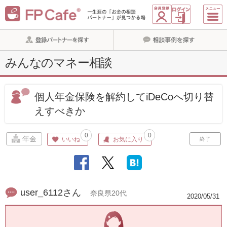
みんなのマネー相談
個人年金保険を解約してiDeCoへ切り替
えすべきか
0
0
年金
いいね
お気に入り
終了
user_6112さん
奈良県20代
2020/05/31