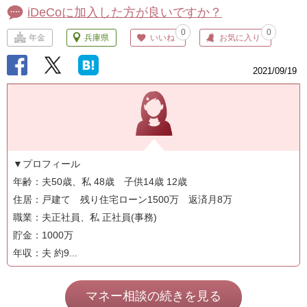
iDeCoに加入した方が良いですか？
0
0
年金
兵庫県
いいね
お気に入り
2021/09/19
▼プロフィール
年齢：夫50歳、私 48歳 子供14歳 12歳
住居：戸建て 残り住宅ローン1500万 返済月8万
職業：夫正社員、私 正社員(事務)
貯金：1000万
年収：夫 約9...
マネー相談の続きを見る