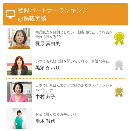
登録パートナーランキング
@掲載実績
商品販売を目的としない 顧客側に立って相談を
受ける独立系FP
梶原 真由美
いつでも気軽に話を聞いてくれる、身近な存在
黒須 かおり
日本でいちばん実力と実績のあるファイナンシャ
ルプランナー
中村 芳子
お金に賢くなるお手伝い！
廣木 智代