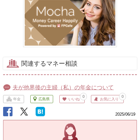
関連するマネー相談
夫が他界後の主婦（私）の年金について
0
0
年金
広島県
いいね
お気に入り
2025/06/19