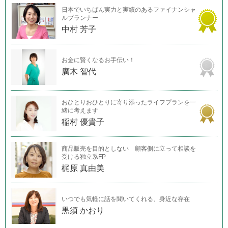
日本でいちばん実力と実績のあるファイナンシャ
ルプランナー
中村 芳子
お金に賢くなるお手伝い！
廣木 智代
おひとりおひとりに寄り添ったライフプランを一
緒に考えます
稲村 優貴子
商品販売を目的としない 顧客側に立って相談を
受ける独立系FP
梶原 真由美
いつでも気軽に話を聞いてくれる、身近な存在
黒須 かおり