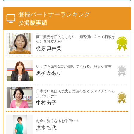
登録パートナーランキング
@掲載実績
商品販売を目的としない 顧客側に立って相談を
受ける独立系FP
梶原 真由美
いつでも気軽に話を聞いてくれる、身近な存在
黒須 かおり
日本でいちばん実力と実績のあるファイナンシャ
ルプランナー
中村 芳子
お金に賢くなるお手伝い！
廣木 智代