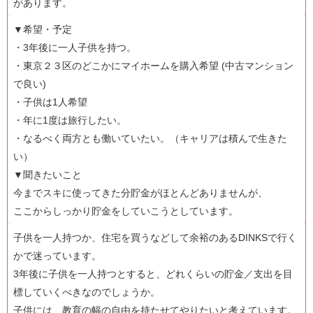
があります。
▼希望・予定
・3年後に一人子供を持つ。
・東京２３区のどこかにマイホームを購入希望 (中古マンション
で良い)
・子供は1人希望
・年に1度は旅行したい。
・なるべく両方とも働いていたい。（キャリアは積んで生きた
い）
▼聞きたいこと
今までスキに使ってきた分貯金がほとんどありませんが、
ここからしっかり貯金をしていこうとしています。
子供を一人持つか、住宅を買うなどして余裕のあるDINKSで行く
かで迷っています。
3年後に子供を一人持つとすると、どれくらいの貯金／支出を目
標していくべきなのでしょうか。
子供には、教育の幅の自由を持たせてやりたいと考えています。