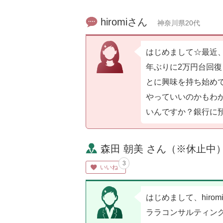
hiromiさん
神奈川県20代
はじめまして☆最近、
年ぶりに2万円台回
とに興味を持ち始め
やっていいのかもわ
いんですか？銀行に
森田 朝美 さん（※休止中
3
いいね
はじめまして、hirom
ララコンサルティン