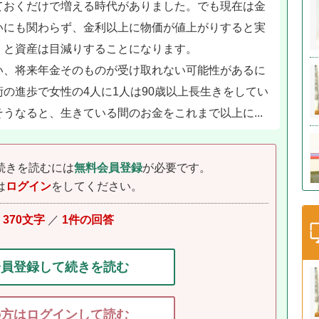
ておくだけで増える時代がありました。でも現在は金
いにも関わらず、金利以上に物価が値上がりすると実
くと資産は目減りすることになります。
い、将来年金そのものが受け取れない可能性があるに
の進歩で女性の4人に1人は90歳以上長生きをしてい
うなると、生きている間のお金をこれまで以上に...
続きを読むには
無料会員登録
が必要です。
は
ログイン
をしてください。
り
370文字
／
1件の回答
会員登録して続きを読む
の方はログインして読む