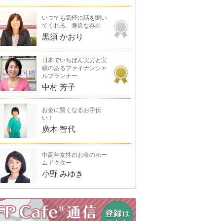
いつでも気軽に話を聞い
てくれる、身近な存在
黒須 かおり
日本でいちばん実力と実
績のあるファイナンシャ
ルプランナー
中村 芳子
お金に賢くなるお手伝
い！
廣木 智代
中高年女性のお金のホー
ムドクター
小野 みゆき