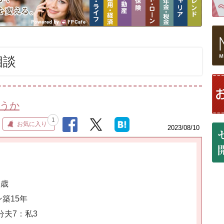
相談
ょうか
1
お気に入り
2023/08/10
2歳
築15年
夫7：私3