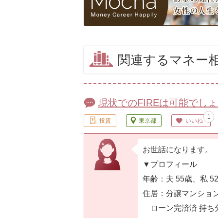
関連するマネー
現状でのFIREは可能でし
1
投資
東京都
いいね
お世話になります。
▼プロフィール
年齢：夫 55歳、私 5
住居：分譲マンション
ローン完済済 持ち分