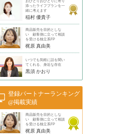
おひとりおひとりに寄り
添ったライフプランを一
緒に考えます
稲村 優貴子
商品販売を目的としな
い 顧客側に立って相談
を受ける独立系FP
梶原 真由美
いつでも気軽に話を聞い
てくれる、身近な存在
黒須 かおり
登録パートナーランキング
@掲載実績
商品販売を目的としな
い 顧客側に立って相談
を受ける独立系FP
梶原 真由美