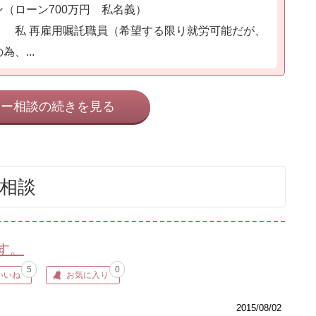
（ローン700万円 私名義）
、 私 再雇用嘱託職員（希望する限り就労可能だが、
、...
ネー相談の続きを見る
相談
す。
5
0
いいね
お気に入り
2015/08/02