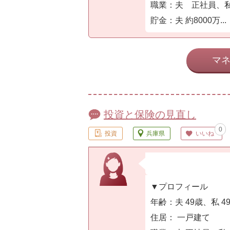
職業：夫 正社員、私
貯金：夫 約8000万...
マ
投資と保険の見直し
0
投資
兵庫県
いいね
▼プロフィール
年齢：夫 49歳、私 4
住居： 一戸建て