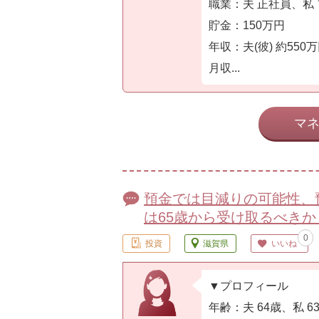
職業：夫 正社員、私
貯金：150万円
年収：夫(彼) 約550
月収...
マ
預金では目減りの可能性、
は65歳から受け取るべきか
0
投資
滋賀県
いいね
▼プロフィール
年齢：夫 64歳、私 6