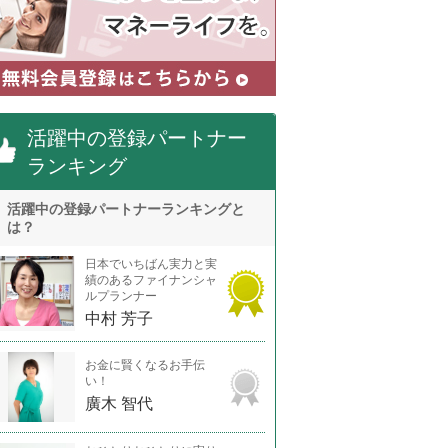
活躍中の登録パートナー
ランキング
活躍中の登録パートナーランキングと
は？
日本でいちばん実力と実
績のあるファイナンシャ
ルプランナー
中村 芳子
お金に賢くなるお手伝
い！
廣木 智代