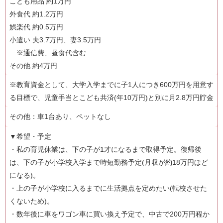
こども用品 約1万円
外食代 約1.2万円
娯楽代 約0.5万円
小遣い 夫3.7万円、妻3.5万円
※通信費、昼食代含む
その他 約4万円
※教育資金として、大学入学までに子1人につき600万円を用意す
る目標で、児童手当とこども共済(年10万円)と別に月2.8万円貯金
その他：車1台あり、ペットなし
▼希望・予定
・私の育児休業は、下の子が1才になるまで取得予定。復帰後
は、下の子が小学校入学まで時短勤務予定(月収が約18万円ほど
になる)。
・上の子が小学校に入るまでに生活拠点を定めたい(転校させた
くないため)。
・数年後に車をワゴン車に買い換え予定で、中古で200万円程か