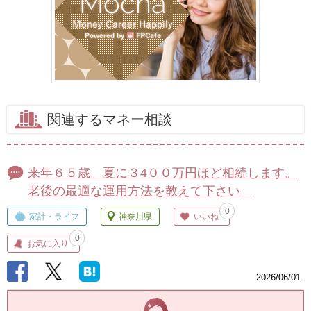
関連するマネー相談
来年６５歳。夏に３4００万円ほど相続します。
老後の最適な運用方法を教えて下さい。
0
家計・ライフ
神奈川県
いいね
0
お気に入り
2026/06/01