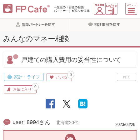
みんなのマネー相談
戸建ての購入費用の妥当性について
0
家計・ライフ
いいね
終了
0
お気に入り
user_8994さん
北海道20代
2023/03/29