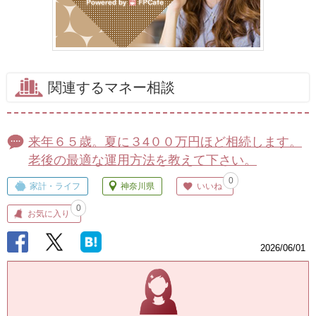
関連するマネー相談
来年６５歳。夏に３4００万円ほど相続します。
老後の最適な運用方法を教えて下さい。
0
家計・ライフ
神奈川県
いいね
0
お気に入り
2026/06/01