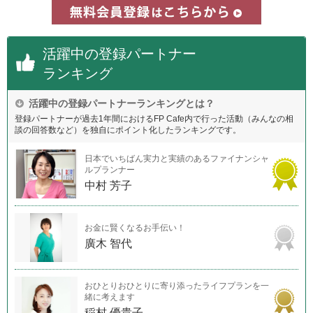
活躍中の登録パートナー
ランキング
活躍中の登録パートナーランキングとは？
登録パートナーが過去1年間におけるFP Cafe内で行った活動（みんなの相
談の回答数など）を独自にポイント化したランキングです。
日本でいちばん実力と実績のあるファイナンシャ
ルプランナー
中村 芳子
お金に賢くなるお手伝い！
廣木 智代
おひとりおひとりに寄り添ったライフプランを一
緒に考えます
稲村 優貴子