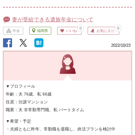
妻が受給できる遺族年金について
0
0
年金
福岡県
いいね
お気に入り
2022/10/23
▼プロフィール
年齢：夫 76歳、私 66歳
住居：分譲マンション
職業：夫 非常勤専門職、私 パートタイム
▼希望・予定
・夫婦ともに昨年、常勤職を退職し、終活プランを検討中