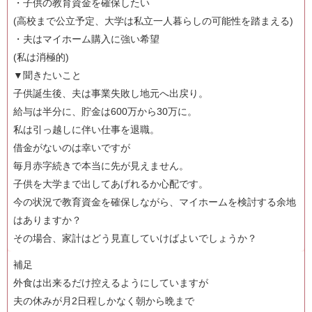
・子供の教育資金を確保したい
(高校まで公立予定、大学は私立一人暮らしの可能性を踏まえる)
・夫はマイホーム購入に強い希望
(私は消極的)
▼聞きたいこと
子供誕生後、夫は事業失敗し地元へ出戻り。
給与は半分に、貯金は600万から30万に。
私は引っ越しに伴い仕事を退職。
借金がないのは幸いですが
毎月赤字続きで本当に先が見えません。
子供を大学まで出してあげれるか心配です。
今の状況で教育資金を確保しながら、マイホームを検討する余地
はありますか？
その場合、家計はどう見直していけばよいでしょうか？
補足
外食は出来るだけ控えるようにしていますが
夫の休みが月2日程しかなく朝から晩まで