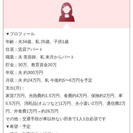
▼プロフィール
年齢：夫34歳、私 25歳、子供1歳
住居：賃貸アパート
職業：夫 美容師、私 来月からパート
貯金：30万、教育資金20万
年収：夫 約300万円
月収：夫 約24万円、私 今後約5〜6万円を予定
支出(月)：
家賃7万円、光熱費約1.5万円、食費約4万円、保険約2万円、車
5.5万円、消耗品(オムツなど)1万円、夫小遣い2万円、通信費2万
円、外食費1万円→約26万円
その他：交通手段が車以外ない田舎で1人1台必須です
▼希望・予定