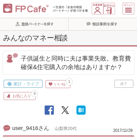
みんなのマネー相談
子供誕生と同時に夫は事業失敗。教育費
確保&住宅購入の余地はありますか？
1
家計・ライフ
いいね
終了
0
お気に入り
user_9416さん
山梨県20代
2017/11/29