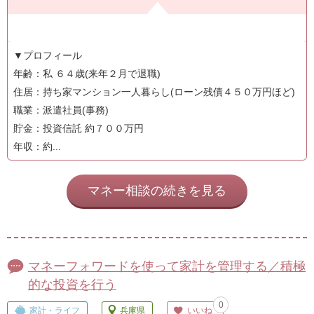
▼プロフィール
年齢：私 ６４歳(来年２月で退職)
住居：持ち家マンション一人暮らし(ローン残債４５０万円ほど)
職業：派遣社員(事務)
貯金：投資信託 約７００万円
年収：約...
マネー相談の続きを見る
マネーフォワードを使って家計を管理する／積極
的な投資を行う
0
家計・ライフ
兵庫県
いいね