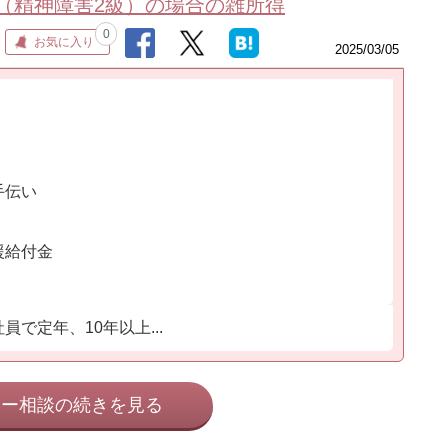
（精神障害2級）の場合の雑所得
0
お気に入り
2025/03/05
手伝い
援給付金
で定年、10年以上...
ネー相談の続きを見る