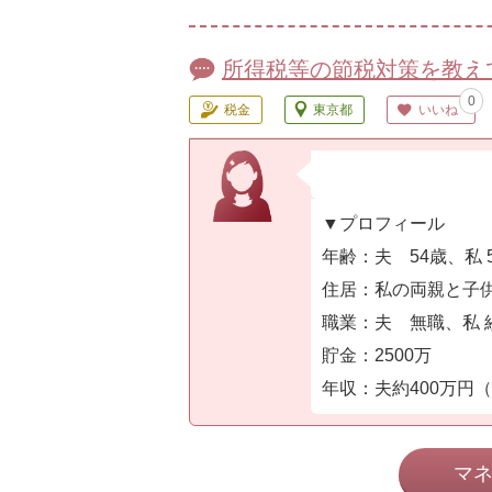
所得税等の節税対策を教え
0
税金
東京都
いいね
▼プロフィール
年齢：夫 54歳、私 
住居：私の両親と子供
職業：夫 無職、私 
貯金：2500万
年収：夫約400万円（不
マ