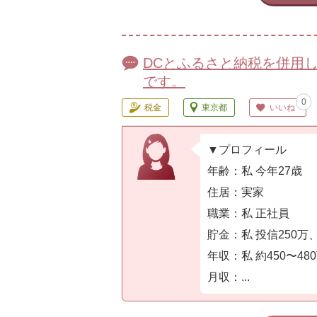
DCとふるさと納税を併用
です。
0
税金
東京都
いいね
▼プロフィール
年齢：私 今年27歳
住居：実家
職業：私 正社員
貯金：私 投信250万
年収：私 約450〜48
月収：...