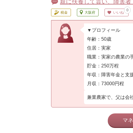
親に扶養して貰い、障害者
0
税金
大阪府
いいね
▼プロフィール
年齢：50歳
住居：実家
職業：実家の農業の
貯金：250万程
年収：障害年金と支
月収：73000円程
兼業農家で、父は会社員
マ