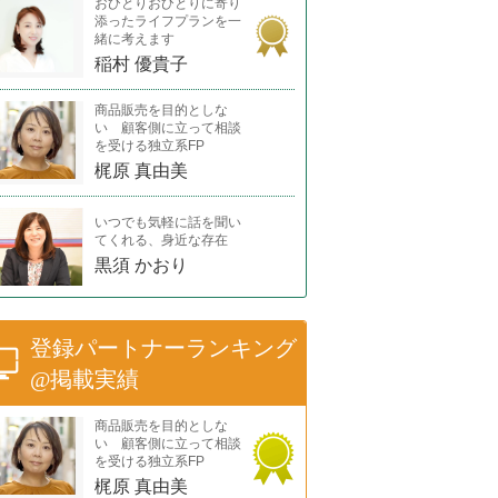
おひとりおひとりに寄り
添ったライフプランを一
緒に考えます
稲村 優貴子
商品販売を目的としな
い 顧客側に立って相談
を受ける独立系FP
梶原 真由美
いつでも気軽に話を聞い
てくれる、身近な存在
黒須 かおり
登録パートナーランキング
@掲載実績
商品販売を目的としな
い 顧客側に立って相談
を受ける独立系FP
梶原 真由美