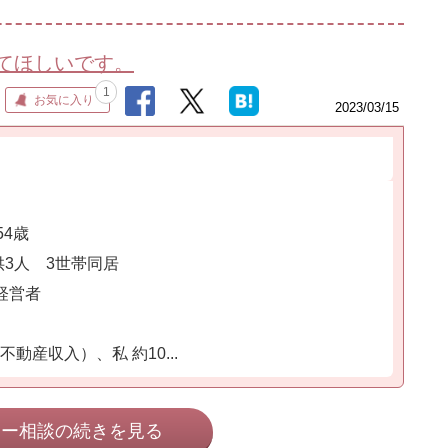
てほしいです。
1
お気に入り
2023/03/15
54歳
3人 3世帯同居
経営者
動産収入）、私 約10...
ネー相談の続きを見る