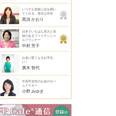
いつでも気軽に話を聞い
てくれる、身近な存在
黒須 かおり
日本でいちばん実力と実
績のあるファイナンシャ
ルプランナー
中村 芳子
お金に賢くなるお手伝
い！
廣木 智代
中高年女性のお金のホー
ムドクター
小野 みゆき