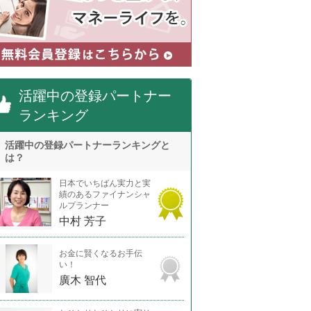
活躍中の登録パートナー
ランキング
活躍中の登録パートナーランキングと
は？
日本でいちばん実力と実
績のあるファイナンシャ
ルプランナー
中村 芳子
お金に賢くなるお手伝
い！
廣木 智代