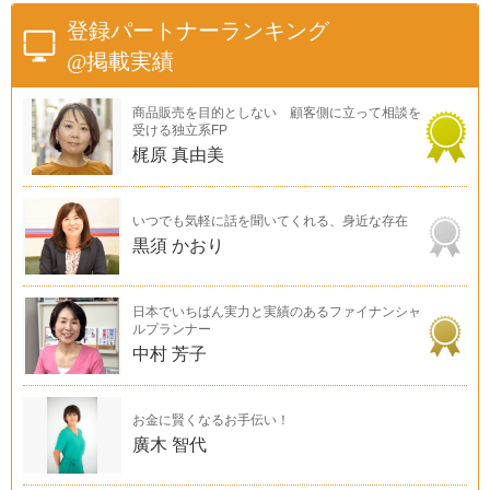
登録パートナーランキング
@掲載実績
商品販売を目的としない 顧客側に立って相談を
受ける独立系FP
梶原 真由美
いつでも気軽に話を聞いてくれる、身近な存在
黒須 かおり
日本でいちばん実力と実績のあるファイナンシャ
ルプランナー
中村 芳子
お金に賢くなるお手伝い！
廣木 智代