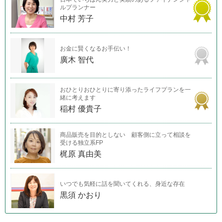
ルプランナー
中村 芳子
お金に賢くなるお手伝い！
廣木 智代
おひとりおひとりに寄り添ったライフプランを一
緒に考えます
稲村 優貴子
商品販売を目的としない 顧客側に立って相談を
受ける独立系FP
梶原 真由美
いつでも気軽に話を聞いてくれる、身近な存在
黒須 かおり