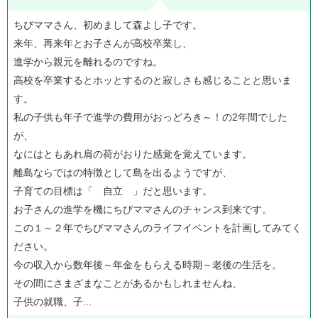
ちびママさん、初めまして森よし子です。
来年、再来年とお子さんが高校卒業し、
進学から親元を離れるのですね。
高校を卒業するとホッとするのと寂しさも感じることと思いま
す。
私の子供も年子で進学の費用がおっどろき～！の2年間でした
が、
なにはともあれ肩の荷がおりた感覚を覚えています。
離島ならではの特徴として島を出るようですが、
子育ての目標は「 自立 」だと思います。
お子さんの進学を機にちびママさんのチャンス到来です。
この１～２年でちびママさんのライフイベントを計画してみてく
ださい。
今の収入から数年後～年金をもらえる時期～老後の生活を。
その間にさまざまなことがあるかもしれませんね、
子供の就職、子...