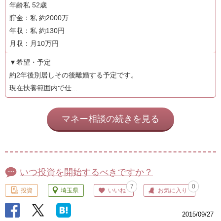
年齢私 52歳
貯金：私 約2000万
年収：私 約130円
月収：月10万円
▼希望・予定
約2年後別居しその後離婚する予定です。
現在扶養範囲内で仕...
マネー相談の続きを見る
いつ投資を開始するべきですか？
7
0
投資
埼玉県
いいね
お気に入り
2015/09/27