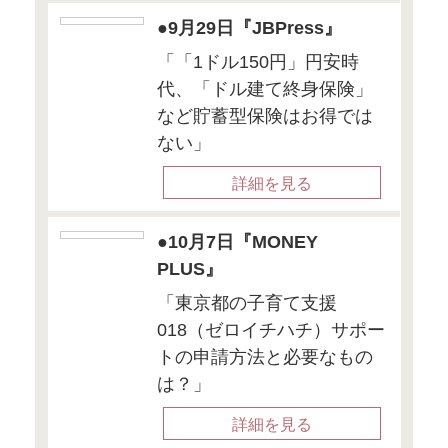
詳細・申し込みは
セミナー情報はこち
●FP Cafe
セミナー・イベント
●Money＆You