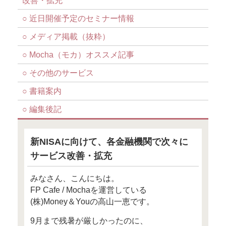
FP Cafe 通信（2023年10
お金の知性が、人生
ー 目次 ー