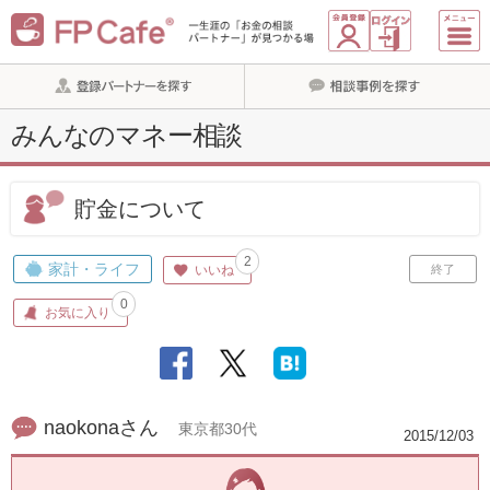
みんなのマネー相談
貯金について
2
家計・ライフ
いいね
終了
0
お気に入り
naokonaさん
東京都30代
2015/12/03