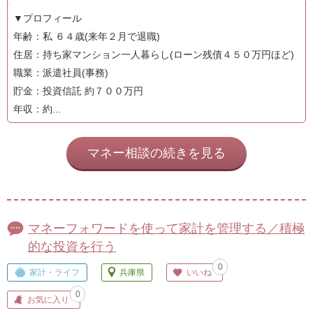
▼プロフィール
年齢：私 ６４歳(来年２月で退職)
住居：持ち家マンション一人暮らし(ローン残債４５０万円ほど)
職業：派遣社員(事務)
貯金：投資信託 約７００万円
年収：約...
マネー相談の続きを見る
マネーフォワードを使って家計を管理する／積極
的な投資を行う
0
家計・ライフ
兵庫県
いいね
0
お気に入り