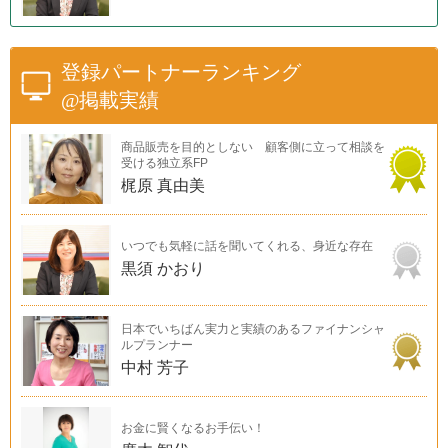
登録パートナーランキング
@掲載実績
商品販売を目的としない 顧客側に立って相談を
受ける独立系FP
梶原 真由美
いつでも気軽に話を聞いてくれる、身近な存在
黒須 かおり
日本でいちばん実力と実績のあるファイナンシャ
ルプランナー
中村 芳子
お金に賢くなるお手伝い！