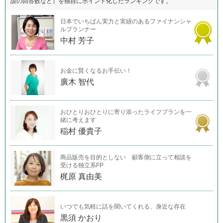
談の回答数など）を独自にポイント化したランキングです。
日本でいちばん実力と実績のあるファイナンシャ
ルプランナー
中村 芳子
お金に賢くなるお手伝い！
廣木 智代
おひとりおひとりに寄り添ったライフプランを一
緒に考えます
稲村 優貴子
商品販売を目的としない 顧客側に立って相談を
受ける独立系FP
梶原 真由美
いつでも気軽に話を聞いてくれる、身近な存在
黒須 かおり