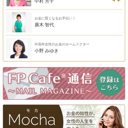
中村 芳子
お金に賢くなるお手伝い！
廣木 智代
中高年女性のお金のホームドクター
小野 みゆき