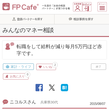
みんなのマネー相談
転職をして給料が減り毎月5万円ほど赤
字です。
2
家計・ライフ
いいね
終了
0
お気に入り
ニコルスさん
兵庫県30代
2015/08/07