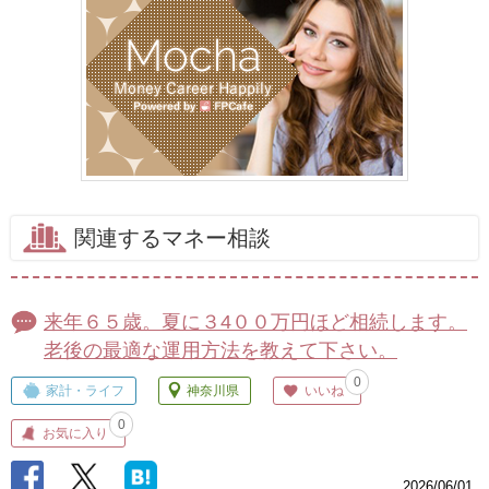
関連するマネー相談
来年６５歳。夏に３4００万円ほど相続します。
老後の最適な運用方法を教えて下さい。
0
家計・ライフ
神奈川県
いいね
0
お気に入り
2026/06/01