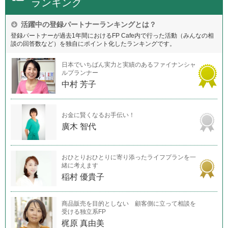
ランキング
活躍中の登録パートナーランキングとは？
登録パートナーが過去1年間におけるFP Cafe内で行った活動（みんなの相
談の回答数など）を独自にポイント化したランキングです。
日本でいちばん実力と実績のあるファイナンシャ
ルプランナー
中村 芳子
お金に賢くなるお手伝い！
廣木 智代
おひとりおひとりに寄り添ったライフプランを一
緒に考えます
稲村 優貴子
商品販売を目的としない 顧客側に立って相談を
受ける独立系FP
梶原 真由美