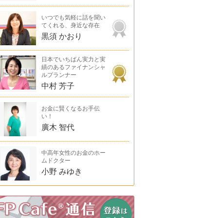
いつでも気軽に話を聞い
てくれる、身近な存在
黒須 かおり
日本でいちばん実力と実
績のあるファイナンシャ
ルプランナー
中村 芳子
お金に賢くなるお手伝
い！
廣木 智代
中高年女性のお金のホー
ムドクター
小野 みゆき