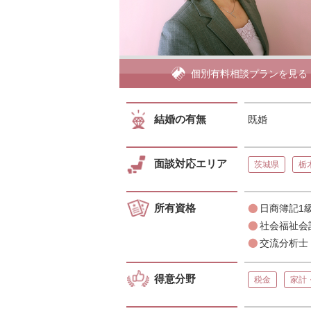
個別有料相談プランを見る
結婚の有無
既婚
面談対応エリア
茨城県
栃
所有資格
日商簿記1
社会福祉会
交流分析士
得意分野
税金
家計