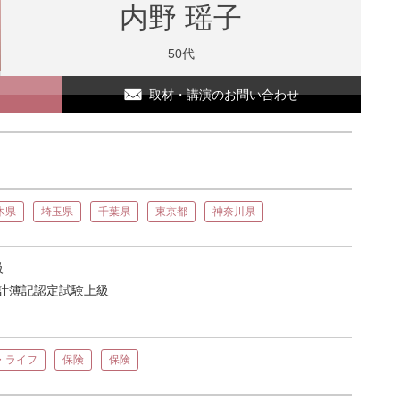
内野 瑶子
50代
取材・講演のお問い合わせ
木県
埼玉県
千葉県
東京都
神奈川県
級
計簿記認定試験上級
・ライフ
保険
保険