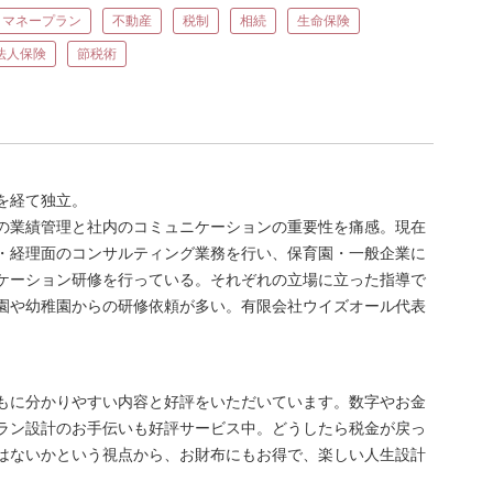
・マネープラン
不動産
税制
相続
生命保険
法人保険
節税術
を経て独立。
の業績管理と社内のコミュニケーションの重要性を痛感。現在
・経理面のコンサルティング業務を行い、保育園・一般企業に
ケーション研修を行っている。それぞれの立場に立った指導で
園や幼稚園からの研修依頼が多い。有限会社ウイズオール代表
もに分かりやすい内容と好評をいただいています。数字やお金
ラン設計のお手伝いも好評サービス中。どうしたら税金が戻っ
はないかという視点から、お財布にもお得で、楽しい人生設計