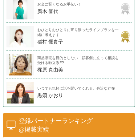
お金に賢くなるお手伝い！
廣木 智代
おひとりおひとりに寄り添ったライフプランを一
緒に考えます
稲村 優貴子
商品販売を目的としない 顧客側に立って相談を
受ける独立系FP
梶原 真由美
いつでも気軽に話を聞いてくれる、身近な存在
黒須 かおり
登録パートナーランキング
@掲載実績