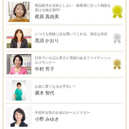
商品販売を目的としない 顧客側に立って相談を
受ける独立系FP
梶原 真由美
いつでも気軽に話を聞いてくれる、身近な存在
黒須 かおり
日本でいちばん実力と実績のあるファイナンシャ
ルプランナー
中村 芳子
お金に賢くなるお手伝い！
廣木 智代
中高年女性のお金のホームドクター
小野 みゆき