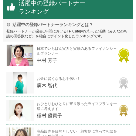
活躍中の登録パートナー
ランキング
活躍中の登録パートナーランキングとは？
登録パートナーが過去1年間におけるFP Cafe内で行った活動（みんなの相
談の回答数など）を独自にポイント化したランキングです。
日本でいちばん実力と実績のあるファイナンシャ
ルプランナー
中村 芳子
お金に賢くなるお手伝い！
廣木 智代
おひとりおひとりに寄り添ったライフプランを一
緒に考えます
稲村 優貴子
商品販売を目的としない 顧客側に立って相談を