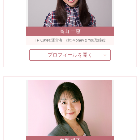
高山 一恵
FP Cafe®運営者 (株)Money＆You取締役
プロフィールを開く