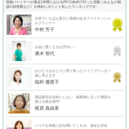
登録パートナーが過去1年間におけるFP Cafe内で行った活動（みんなの相
談の回答数など）を独自にポイント化したランキングです。
日本でいちばん実力と実績のあるファイナンシャ
ルプランナー
中村 芳子
お金に賢くなるお手伝い！
廣木 智代
おひとりおひとりに寄り添ったライフプランを一
緒に考えます
稲村 優貴子
商品販売を目的としない 顧客側に立って相談を
受ける独立系FP
梶原 真由美
いつでも気軽に話を聞いてくれる、身近な存在