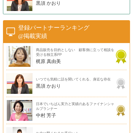
黒須 かおり
登録パートナーランキング
@掲載実績
商品販売を目的としない 顧客側に立って相談を
受ける独立系FP
梶原 真由美
いつでも気軽に話を聞いてくれる、身近な存在
黒須 かおり
日本でいちばん実力と実績のあるファイナンシャ
ルプランナー
中村 芳子