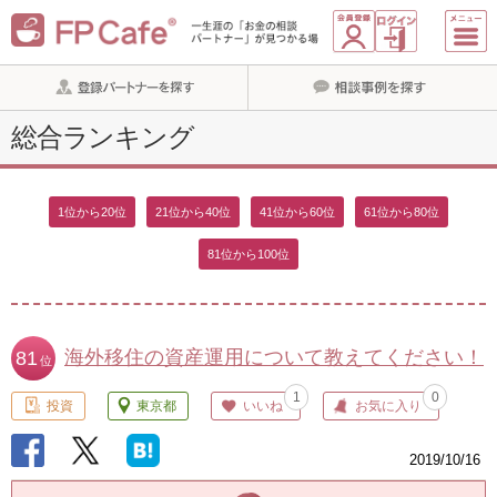
総合ランキング
1位から20位
21位から40位
41位から60位
61位から80位
81位から100位
海外移住の資産運用について教えてください！
81
位
1
0
投資
東京都
いいね
お気に入り
2019/10/16