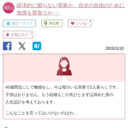
経済的に困らない実家か、自分の自由のために
88
位
負債を背負うか･･･
4
家計・ライフ
埼玉県
いいね
0
お気に入り
2015/11/10
40歳間近にして離婚をし、今は母のいる実家で2人暮らしです。
子供はおりません。もう結婚もこの先ひとまずは諦めた形の
人生設計を考えております。
こんなことを言ってはいけないのはわ...