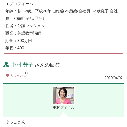
▼プロフィール
年齢：私 52歳、平成26年に離婚(26歳娘/会社員､24歳息子/会社
員、20歳息子/大学生)
住居：分譲マンション
職業：英語教室講師
貯金：300万円
年収：400...
中村 芳子
さんの回答
0
いいね
2020/04/02
中村 芳子
さん
ゆっこさん