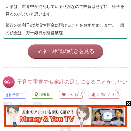
いまは、世界中が混乱している状況なので投資はせずに、様子を
見るのがよいと思います。
銀行の無利子の決済性預金に預けることをおすすめします。一般
の預金は、万一銀行が経営破綻...
マネー相談の続きを見る
子育て重視でも家計の足しになることがしたい
96
位
3
0
子育て
埼玉県
いいね
お気に入り
2015/05/13