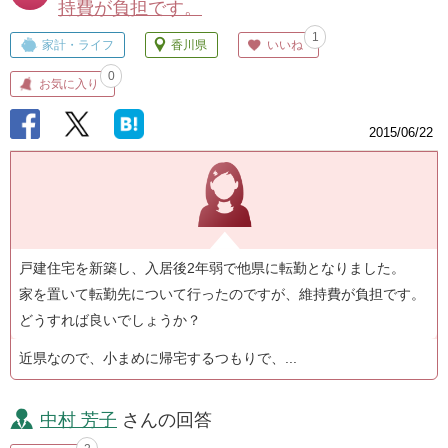
持費が負担です。
1
家計・ライフ
香川県
いいね
0
お気に入り
2015/06/22
戸建住宅を新築し、入居後2年弱で他県に転勤となりました。
家を置いて転勤先について行ったのですが、維持費が負担です。
どうすれば良いでしょうか？
近県なので、小まめに帰宅するつもりで、...
中村 芳子
さんの回答