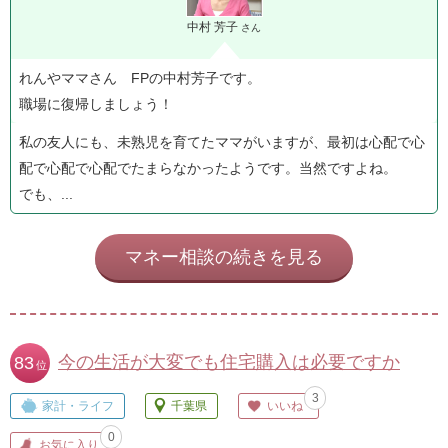
中村 芳子
さん
れんやママさん FPの中村芳子です。
職場に復帰しましょう！
私の友人にも、未熟児を育てたママがいますが、最初は心配で心
配で心配で心配でたまらなかったようです。当然ですよね。
でも、...
マネー相談の続きを見る
今の生活が大変でも住宅購入は必要ですか
83
位
3
家計・ライフ
千葉県
いいね
0
お気に入り