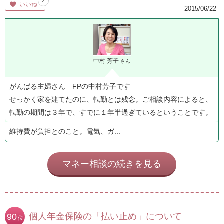
2
いいね
2015/06/22
中村 芳子
さん
がんばる主婦さん FPの中村芳子です
せっかく家を建てたのに、転勤とは残念。ご相談内容によると、
転勤の期間は３年で、すでに１年半過ぎているということです。
維持費が負担とのこと。電気、ガ...
マネー相談の続きを見る
個人年金保険の「払い止め」について
90
位