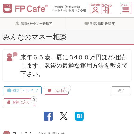
みんなのマネー相談
来年６５歳。夏に３4００万円ほど相続
します。老後の最適な運用方法を教えて
下さい。
0
家計・ライフ
いいね
終了
0
お気に入り
ユリさん