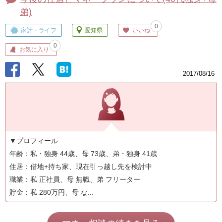
弟)
0
家計・ライフ
愛知県
いいね
0
お気に入り
2017/08/16
▼プロフィール
年齢：私・独身 44歳、母 73歳、弟・独身 41歳
住居：借地+持ち家、現在引っ越し先を検討中
職業：私 正社員、母 無職、弟 フリーター
貯金：私 280万円、母 な...