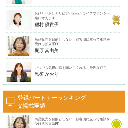
おひとりおひとりに寄り添ったライフプランを一
緒に考えます
稲村 優貴子
商品販売を目的としない 顧客側に立って相談を
受ける独立系FP
梶原 真由美
いつでも気軽に話を聞いてくれる、身近な存在
黒須 かおり
登録パートナーランキング
@掲載実績
商品販売を目的としない 顧客側に立って相談を
受ける独立系FP