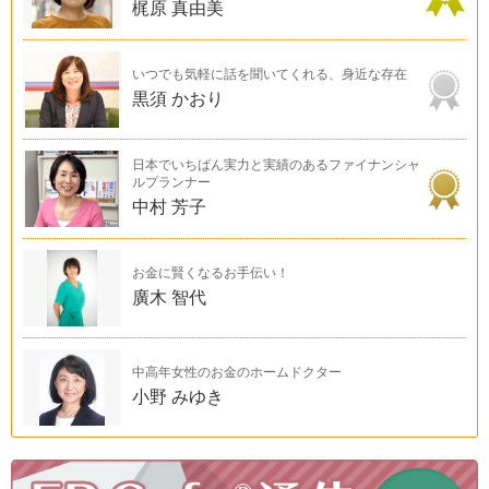
梶原 真由美
いつでも気軽に話を聞いてくれる、身近な存在
黒須 かおり
日本でいちばん実力と実績のあるファイナンシャ
ルプランナー
中村 芳子
お金に賢くなるお手伝い！
廣木 智代
中高年女性のお金のホームドクター
小野 みゆき