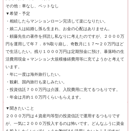
その他：車なし、ペットなし
▼希望・予定
・相続したらマンションローン完済して楽になりたい。
・娘二人は結婚し孫も生まれ、お金の心配はありません。
・頼藤先生の著作を拝読し私なりに考えたのですが、２０００万
円を運用して年７．８%取り崩し、奇数月に１７〜２０万円ほど
で生活したい。残り１０００万円は定期預金に預け、暴落時の生
活費用現金＋マンション大規模修繕費用等に充てようかと考えて
います。
・年に一度は海外旅行したい。
・観劇、国内旅行も楽しみたい。
・投資信託７００万円は介護、入院費用に充てるつもりです。
・年金は月約１０万円くらいもらえます。
▼聞きたいこと
２０００万円は４資産均等型の投資信託で運用するつもりです
が、一気に２０００万投入するのは怖いです。どんなふうに資金