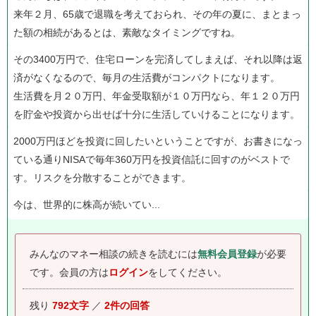
来年２月、65歳で退職を考えておられ、その年の夏に、まとまっ
た額の相続があるとは、素敵なタイミングですね。
その3400万円で、住宅ローンを完済してしまえば、それ以降は返
済がなくなるので、毎月の生活費がコンパクトになります。
生活費を月２０万円、年金受取額が１０万円なら、年１２０万円
を貯金や投資から出せば十分に生活していけることになります。
2000万円ほどを投資に回したいということですが、お書きになっ
ている通りNISAで毎年360万円を投資信託に回すのがベストで
す。リスクを分散することができます。
今は、世界的に株高が続いてい...
みんなのマネー相談の続きを読むには
無料会員登録
が必要
です。
会員の方は
ログイン
をしてください。
残り
792文字
／
2件の回答