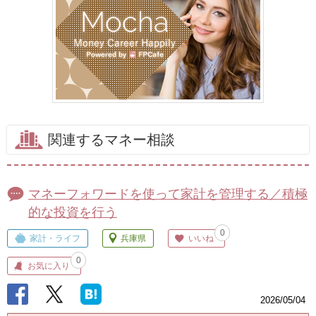
関連するマネー相談
マネーフォワードを使って家計を管理する／積極
的な投資を行う
0
家計・ライフ
兵庫県
いいね
0
お気に入り
2026/05/04