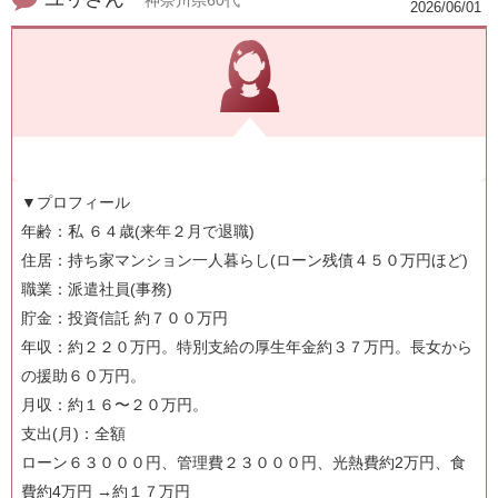
神奈川県60代
2026/06/01
▼プロフィール
年齢：私 ６４歳(来年２月で退職)
住居：持ち家マンション一人暮らし(ローン残債４５０万円ほど)
職業：派遣社員(事務)
貯金：投資信託 約７００万円
年収：約２２０万円。特別支給の厚生年金約３７万円。長女から
の援助６０万円。
月収：約１６〜２０万円。
支出(月)：全額
ローン６３０００円、管理費２３０００円、光熱費約2万円、食
費約4万円 →約１７万円