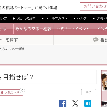
お問い合わせ
の使い方
おかねの絵本
メールマガジン
ヘルプ
講演・
んなのマネー相談
を目指せば？
0
お気に入り
終了