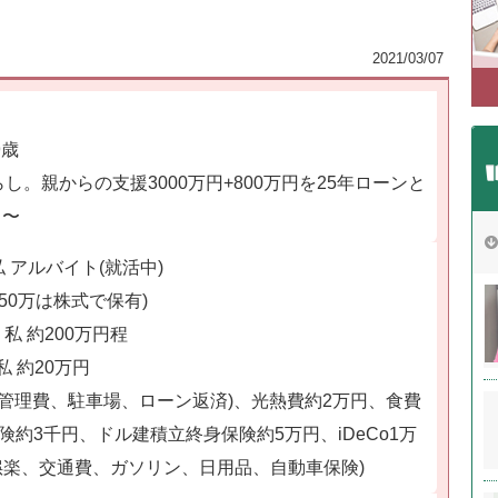
2021/03/07
9歳
し。親からの支援3000万円+800万円を25年ローンと
月〜
 アルバイト(就活中)
250万は株式で保有)
私 約200万円程
私 約20万円
円(管理費、駐車場、ローン返済)、光熱費約2万円、食費
険約3千円、ドル建積立終身保険約5万円、iDeCo1万
娯楽、交通費、ガソリン、日用品、自動車保険)