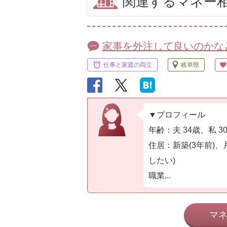
関連するマネー
家事を外注して良いのかな
仕事と家庭の両立
岐阜県
▼プロフィール
年齢：夫 34歳、私 
住居：新築(3年前)、
したい)
職業...
マ