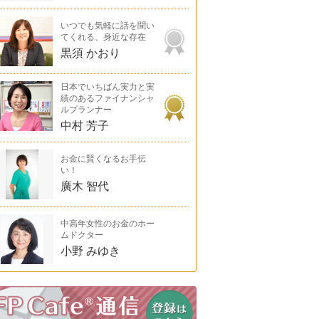
いつでも気軽に話を聞い
てくれる、身近な存在
黒須 かおり
日本でいちばん実力と実
績のあるファイナンシャ
ルプランナー
中村 芳子
お金に賢くなるお手伝
い！
廣木 智代
中高年女性のお金のホー
ムドクター
小野 みゆき