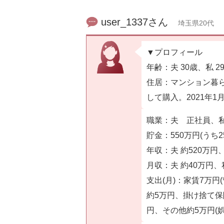
user_1337さん
埼玉県20代
▼プロフィール
年齢：夫 30歳、私 2
住居：マンション暮ら
して購入。2021年1
職業：夫 正社員、私
貯金：550万円(うち
年収：夫 約520万円、
月収：夫 約40万円、
支出(月)：家賃7万
約5万円、掛け捨て保
円、その他約5万円(