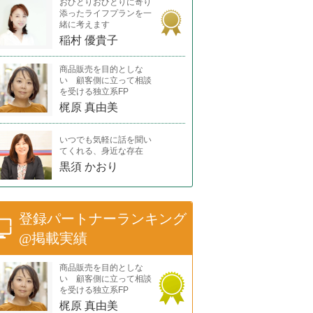
おひとりおひとりに寄り
添ったライフプランを一
緒に考えます
稲村 優貴子
商品販売を目的としな
い 顧客側に立って相談
を受ける独立系FP
梶原 真由美
いつでも気軽に話を聞い
てくれる、身近な存在
黒須 かおり
登録パートナーランキング
@掲載実績
商品販売を目的としな
い 顧客側に立って相談
を受ける独立系FP
梶原 真由美