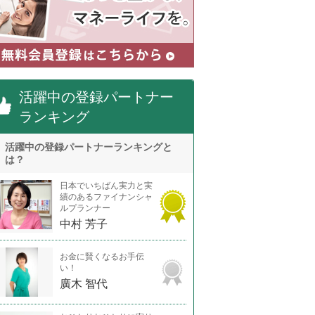
活躍中の登録パートナー
ランキング
活躍中の登録パートナーランキングと
は？
日本でいちばん実力と実
績のあるファイナンシャ
ルプランナー
中村 芳子
お金に賢くなるお手伝
い！
廣木 智代