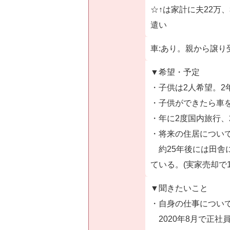
☆↑は家計に夫22万
遣い
車:あり。親から譲り
▼希望・予定
・子供は2人希望。2
・子供ができたら車
・年に2度国内旅行、
・将来の住居につい
約25年後には田舎
ている。(実家売却で
▼聞きたいこと
・自身の仕事につい
2020年8月で正社