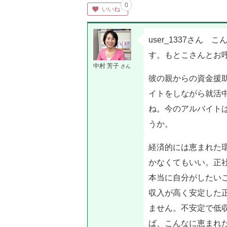
0
いいね
user_1337さ
す。もとこさんとお
中村 芳子
さん
彼の親からの資金援
イトをしながら就活
ね。今のアルバイト
うか。
経済的には恵まれた
かなくてもいい。正
本当に自分がしたい
収入が高く安定した
ません。不安定で低
ば、こんなに恵まれ