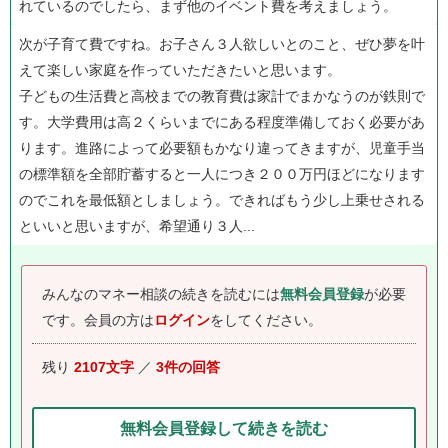
れているのでしたら、まず他のイベント費を考えましょう。
次が子育て費ですね。お子さん３人欲しいとのこと、ぜひ夢を叶
えて楽しい家庭を作っていただきたいと思います。
子どもの生活費と高校までの教育費は家計でまかなうのが鉄則で
す。大学費用は高２くらいまでにある程度準備しておく必要があ
ります。進路によって必要額もかなり違ってきますが、児童手当
の標準額を全部貯蓄すると一人につき２００万円ほどになります
のでこれを最低額としましょう。できればもう少し上乗せされる
といいと思いますが、希望通り３人...
みんなのマネー相談の続きを読むには
無料会員登録
が必要
です。
会員の方は
ログイン
をしてください。
残り
2107文字
／
3件の回答
無料会員登録して続きを読む