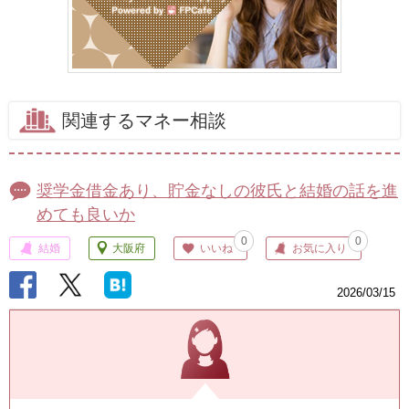
関連するマネー相談
奨学金借金あり、貯金なしの彼氏と結婚の話を進
めても良いか
0
0
結婚
大阪府
いいね
お気に入り
2026/03/15