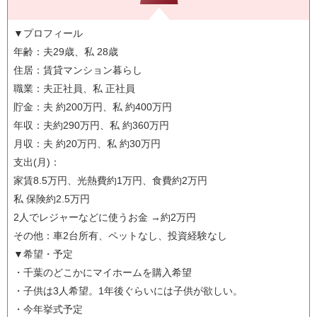
▼プロフィール
年齢：夫29歳、私 28歳
住居：賃貸マンション暮らし
職業：夫正社員、私 正社員
貯金：夫 約200万円、私 約400万円
年収：夫約290万円、私 約360万円
月収：夫 約20万円、私 約30万円
支出(月)：
家賃8.5万円、光熱費約1万円、食費約2万円
私 保険約2.5万円
2人でレジャーなどに使うお金 →約2万円
その他：車2台所有、ペットなし、投資経験なし
▼希望・予定
・千葉のどこかにマイホームを購入希望
・子供は3人希望。1年後ぐらいには子供が欲しい。
・今年挙式予定