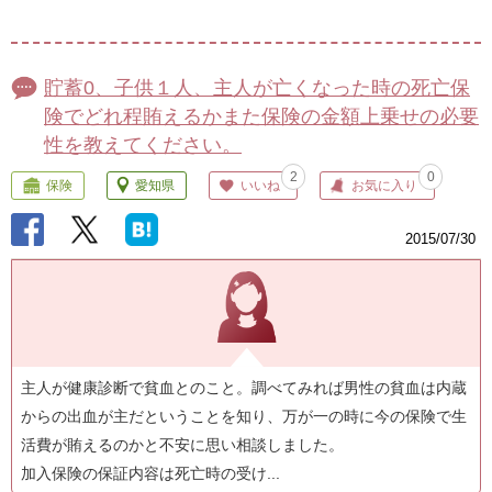
貯蓄0、子供１人、主人が亡くなった時の死亡保
険でどれ程賄えるかまた保険の金額上乗せの必要
性を教えてください。
2
0
保険
愛知県
いいね
お気に入り
2015/07/30
主人が健康診断で貧血とのこと。調べてみれば男性の貧血は内蔵
からの出血が主だということを知り、万が一の時に今の保険で生
活費が賄えるのかと不安に思い相談しました。
加入保険の保証内容は死亡時の受け...