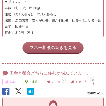
▼プロフィール
年齢：彼 30歳 私 30歳
住居：彼 1人暮らし 私 1人暮らし
職業：彼 自営業（友人が社長、彼が副社長、社員何名かいる一応
黒字）私 正社員
貯金：彼 0円、私 1,...
マネー相談の続きを見る
田舎と都会どちらに住むか悩んでいます。
0
0
結婚
兵庫県
いいね
お気に入り
2018/12/15