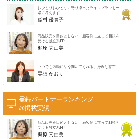
おひとりおひとりに寄り添ったライフプランを一
緒に考えます
稲村 優貴子
商品販売を目的としない 顧客側に立って相談を
受ける独立系FP
梶原 真由美
いつでも気軽に話を聞いてくれる、身近な存在
黒須 かおり
登録パートナーランキング
@掲載実績
商品販売を目的としない 顧客側に立って相談を
受ける独立系FP
梶原 真由美