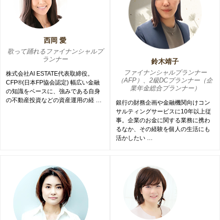
西岡 愛
歌って踊れるファイナンシャルプ
ランナー
鈴木靖子
ファイナンシャルプランナー
株式会社AI ESTATE代表取締役。
（AFP）、2級DCプランナー（企
CFP®(日本FP協会認定) 幅広い金融
業年金総合プランナー）
の知識をベースに、強みである自身
の不動産投資などの資産運用の経 …
銀行の財務企画や金融機関向けコン
サルティングサービスに10年以上従
事。企業のお金に関する業務に携わ
るなか、その経験を個人の生活にも
活かしたい …