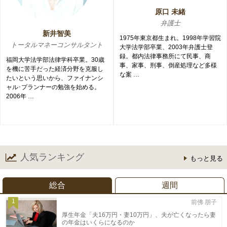
原口 未緒
弁護士
新井智美
1975年東京都生まれ。1998年学習院
トータルマネーコンサルタント
大学法学部卒業、2003年弁護士登
録。都内法律事務所にて民事、商
福岡大学法学部法律学科卒業。30歳
事、家事、刑事、倒産処理など多様
を機に苦手だった経済分野を克服し
な案 …
たいという思いから、ファイナンシ
ャル･プランナーの勉強を始める。
2006年 …
人気ランキング
もっと見る
総合
週間
1
前佛 朋子
厚生年金「夫16万円・妻10万円」、夫が亡くなったら妻
の年金はいくらになるのか