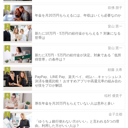
2
前佛 朋子
年金を月20万円もらえるには、年収はいくら必要なのか
3
畠山 憲一
新たに10万円・5万円の給付金がもらえる？ 対象になる
世帯は
4
畠山 憲一
新たに3万円・5万円の給付金が決定。対象である「低所
得世帯」の条件は？
5
頼藤 太希
PayPay、LINE Pay、楽天ペイ、d払い…キャッシュレス
決済を徹底比較！ おすすめアプリや高還元率の組み合わ
せ技をプロが解説
6
稲村 優貴子
厚生年金を月20万円もらえていない人は意外と多い
7
金子圭都
「ゆうちょ銀行使わない方がいい」と言われる5つの理
由。利用した方がいい人は？