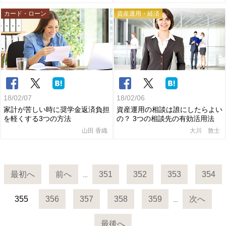
カード・ローン
資産運用・経済
18/02/07
18/02/06
家計が苦しい時に奨学金返済負担
資産運用の相談は誰にしたらよい
を軽くする3つの方法
の？ 3つの相談先の有効活用法
山田 香織
大川 敦士
最初へ
前へ
351
352
353
354
…
355
356
357
358
359
次へ
…
最後へ