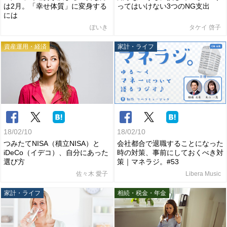
は2月。「幸せ体質」に変身する
ってはいけない3つのNG支出
には
ぽいき
タケイ 啓子
資産運用・経済
家計・ライフ
18/02/10
18/02/10
つみたてNISA（積立NISA）と
会社都合で退職することになった
iDeCo（イデコ）、自分にあった
時の対策、事前にしておくべき対
選び方
策｜マネラジ。#53
佐々木 愛子
Libera Music
家計・ライフ
相続・税金・年金