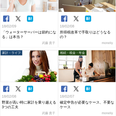
18/02/09
18/02/08
「ウォーターサーバーは節約にな
所得税改革で手取りはどうなる
る」は本当？
の？
武藤 貴子
moneliy
家計・ライフ
相続・税金・年金
18/02/08
18/02/07
野菜が高い時に家計を乗り越える
確定申告が必要なケース、不要な
3つの工夫
ケース
武藤 貴子
moneliy