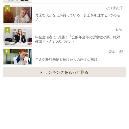
8
小河由紀子
貧乏な人がなぜか買っている、貧乏を加速する5つのモ
ノ
9
KIWI
年金生活者に1月届く「公的年金等の源泉徴収票」絶対
確認すべき3つのポイント
10
森本 由紀
年金保険料未納を続けた人の悲惨な末路
ランキングをもっと見る