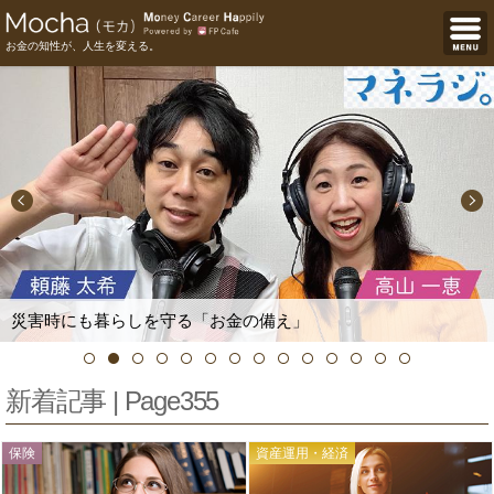
お金の知性が、人生を変える。
災害時にも暮らしを守る「お金の備え」
新着記事 | Page355
保険
資産運用・経済