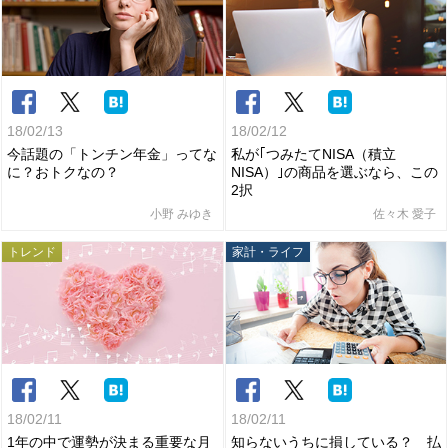
18/02/13
18/02/12
今話題の「トンチン年金」ってな
私が｢つみたてNISA（積立
に？おトクなの？
NISA）｣の商品を選ぶなら、この
2択
小野 みゆき
佐々木 愛子
トレンド
家計・ライフ
18/02/11
18/02/11
1年の中で運勢が決まる重要な月
知らないうちに損している？ 払