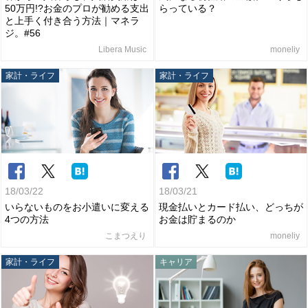
50万円!?お金のプロが勧める支出
らっている？
と上手く付き合う方法｜マネラ
ジ。#56
Libera Music
moneliy
家計・ライフ
家計・ライフ
18/03/22
18/03/21
いらないものをお小遣いに変える
現金払いとカード払い、どっちが
4つの方法
お金は貯まるのか
こまつえり
moneliy
家計・ライフ
キャリア