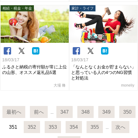
相続・税金・年金
家計・ライフ
18/03/17
18/03/17
ふるさと納税の寄付額が常に上位
「なんとなくお金が貯まらない」
の山形、オススメ返礼品5選
と思っている人の4つのNG習慣
と対処法
大場 脩
moneliy
最初へ
前へ
347
348
349
350
…
351
352
353
354
355
次へ
…