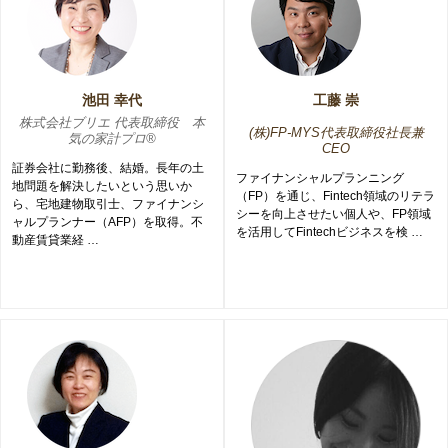
池田 幸代
工藤 崇
株式会社ブリエ 代表取締役 本
(株)FP-MYS代表取締役社長兼
気の家計プロ®
CEO
証券会社に勤務後、結婚。長年の土
ファイナンシャルプランニング
地問題を解決したいという思いか
（FP）を通じ、Fintech領域のリテラ
ら、宅地建物取引士、ファイナンシ
シーを向上させたい個人や、FP領域
ャルプランナー（AFP）を取得。不
を活用してFintechビジネスを検 …
動産賃貸業経 …