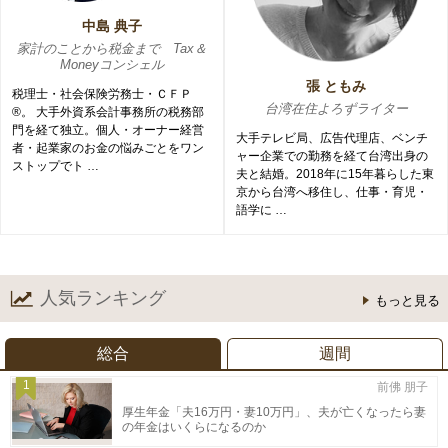
中島 典子
家計のことから税金まで Tax＆
Moneyコンシェル
張 ともみ
税理士・社会保険労務士・ＣＦＰ
台湾在住よろずライター
®。 大手外資系会計事務所の税務部
門を経て独立。個人・オーナー経営
大手テレビ局、広告代理店、ベンチ
者・起業家のお金の悩みごとをワン
ャー企業での勤務を経て台湾出身の
ストップでト …
夫と結婚。2018年に15年暮らした東
京から台湾へ移住し、仕事・育児・
語学に …
人気ランキング
もっと見る
総合
週間
1
前佛 朋子
厚生年金「夫16万円・妻10万円」、夫が亡くなったら妻
の年金はいくらになるのか