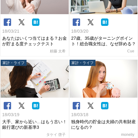
18/03/21
18/03/20
あなたはいくつ当てはまる？お金
27歳、35歳がターニングポイン
が貯まる度チェックテスト
ト！総合職女性は、なぜ辞める？
頼藤 太希
Cue
家計・ライフ
家計・ライフ
18/03/19
18/03/18
大手、家から近い…はもう古い！
独身時代の貯金は夫婦の共有財産
銀行選びの新基準3
になるの？
タケイ 啓子
moneliy