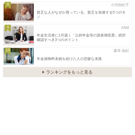
8
小河由紀子
貧乏な人がなぜか買っている、貧乏を加速する5つのモ
ノ
9
KIWI
年金生活者に1月届く「公的年金等の源泉徴収票」絶対
確認すべき3つのポイント
10
森本 由紀
年金保険料未納を続けた人の悲惨な末路
ランキングをもっと見る