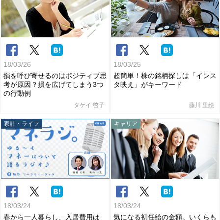
18/03/26
18/03/25
損を呼び寄せるのはポジティブ思
超簡単！株の銘柄探しは「インス
考が原因？損を広げてしまう3つ
タ映え」がキーワード
の行動例
タケイ 啓子
藤川 里絵
家計・ライフ
キャリア
18/03/24
18/03/24
春から一人暮らし、入居費用は
気になる初任給の金額。いくらも