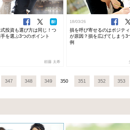
18/03/26
株式投資も選び方は同じ！つ
損を呼び寄せるのはポジティ
手を選ぶ3つのポイント
が原因？損を広げてしまう3
例
頼藤 太希
347
348
349
350
351
352
353