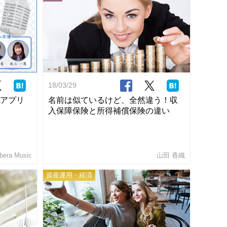
18/03/29
アプリ
名前は似ているけど、全然違う！収
入保障保険と所得補償保険の違い
ibera Music
山田 香織
資産運用・経済