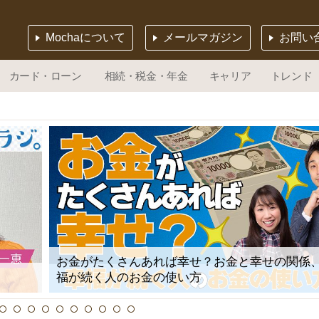
Mochaについて
メールマガジン
お問い
カード・ローン
相続・税金・年金
キャリア
トレンド
お金がたくさんあれば幸せ？お金と幸せの関係
福が続く人のお金の使い方