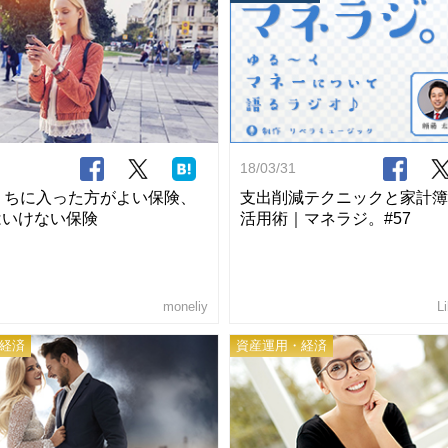
18/03/31
うちに入った方がよい保険、
支出削減テクニックと家計簿
はいけない保険
活用術｜マネラジ。#57
moneliy
L
経済
資産運用・経済