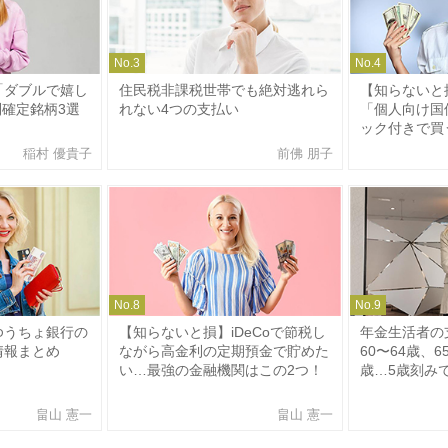
No.
3
No.
4
「ダブルで嬉し
住民税非課税世帯でも絶対逃れら
【知らないと
利確定銘柄3選
れない4つの支払い
「個人向け国
ック付きで買
稲村 優貴子
前佛 朋子
No.
8
No.
9
ゆうちょ銀行の
【知らないと損】iDeCoで節税し
年金生活者の
情報まとめ
ながら高金利の定期預金で貯めた
60〜64歳、6
い…最強の金融機関はこの2つ！
歳…5歳刻み
畠山 憲一
畠山 憲一