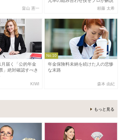
元率の組み合わせ技をプロが解説
畠山 憲一
頼藤 太希
No.
10
1月届く「公的年金
年金保険料未納を続けた人の悲惨
票」絶対確認すべき
な末路
ト
KIWI
森本 由紀
もっと見る