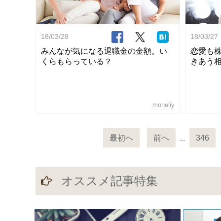
18/03/28
18/03/27
みんなが気になる退職金の金額。い
恋愛も
くらもらっている？
きあう相
moneliy
最初へ
前へ
346
…
オススメ記事特集