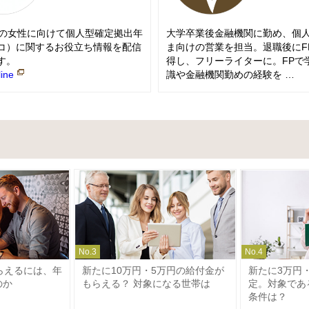
上の女性に向けて個人型確定拠出年
大学卒業後金融機関に勤め、個
コ）に関するお役立ち情報を配信
ま向けの営業を担当。退職後にF
す。
得し、フリーライターに。FPで
ine
識や金融機関勤めの経験を …
No.
3
No.
4
らえるには、年
新たに10万円・5万円の給付金が
新たに3万円
のか
もらえる？ 対象になる世帯は
定。対象であ
条件は？