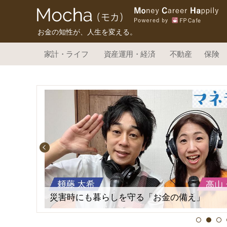
お金の知性が、人生を変える。
家計・ライフ
資産運用・経済
不動産
保険
「一生涯
災害時にも暮らしを守る「お金の備え」