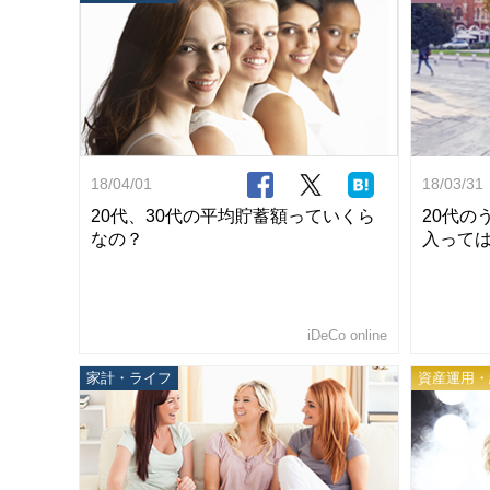
18/04/01
18/03/31
20代、30代の平均貯蓄額っていくら
20代の
なの？
入って
iDeCo online
家計・ライフ
資産運用・