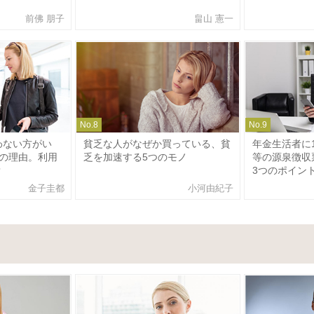
前佛 朋子
畠山 憲一
No.
8
No.
9
わない方がい
貧乏な人がなぜか買っている、貧
年金生活者に
の理由。利用
乏を加速する5つのモノ
等の源泉徴収
？
3つのポイン
金子圭都
小河由紀子