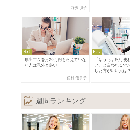
前佛 朋子
No.
6
No.
7
厚生年金を月20万円もらえていな
「ゆうちょ銀行使
い人は意外と多い
い」と言われる5つ
した方がいい人は
稲村 優貴子
週間ランキング