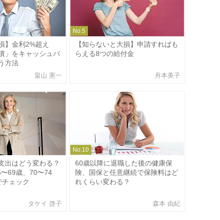
No.
5
損】金利2%超え
【知らないと大損】申請すればも
債」をキャッシュバ
らえる8つの給付金
う方法
畠山 憲一
舟本美子
No.
10
支出はどう変わる？
60歳以降に退職した後の健康保
5〜69歳、70〜74
険、国保と任意継続で保険料はど
でチェック
れくらい変わる？
タケイ 啓子
森本 由紀