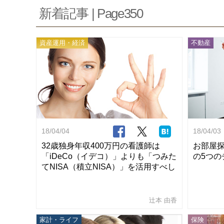
新着記事 | Page350
資産運用・経済
不動産
18/04/04
18/04/03
32歳独身年収400万円の看護師は
お部屋
「iDeCo（イデコ）」よりも「つみた
の5つの
てNISA（積立NISA）」を活用すべし
辻本 由香
家計・ライフ
保険