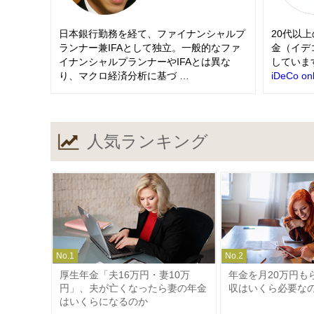
日本銀行勤務を経て、ファイナンシャルプ
20代以
ランナー兼IFAとして独立。一般的なファ
金（イデ
イナンシャルプランナーやIFAとは異な
していま
り、マクロ経済分析に基づ …
iDeCo onl
人気ランキング
No.
1
No.
2
厚生年金「夫16万円・妻10万
年金を月20万円も
円」、夫が亡くなったら妻の年金
収はいくら必要な
はいくらになるのか