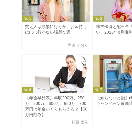
No.
1
No.
2
貧乏人は頻繁に行くが、お金持ち
株主優待と配当金
はほぼ行かない場所５選
い」2026年8月権
黒須 かおり
No.
6
No.
7
【年金早見表】年収200万、250
【知らないと損】
万、300万…600万、650万、700
キャンペーン最新
万円は年金いくらもらえる？【50
万円刻み】
頼藤 太希