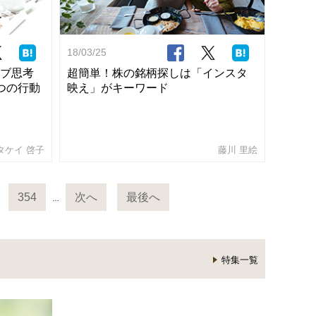
18/03/25
ブ思考
超簡単！株の銘柄探しは「インスタ
つの行動
映え」がキーワード
タケイ 啓子
藤川 里絵
354
次へ
最後へ
…
特集一覧