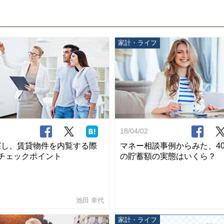
家計・ライフ
18/04/02
探し、賃貸物件を内覧する際
マネー相談事例からみた、4
チェックポイント
の貯蓄額の実態はいくら？
池田 幸代
家計・ライフ