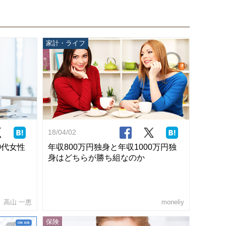
家計・ライフ
18/04/02
0代女性
年収800万円独身と年収1000万円独
身はどちらが勝ち組なのか
高山 一恵
moneliy
保険