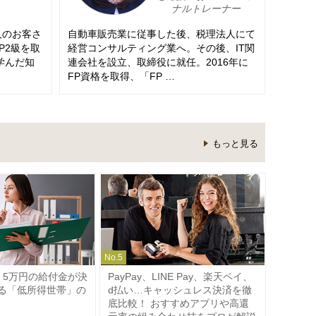
ナルトレーナー
人のお客さ
自動車販売業に従事した後、税理法人にて
P2級を取
経営コンサルティング業へ。その後、IT関
学んだ知
連会社を設立、取締役に就任。2016年に
FP資格を取得、「FP …
もっと見る
No.
5
・5万円の給付金が決
PayPay、LINE Pay、楽天ペイ、
る「低所得世帯」の
d払い…キャッシュレス決済を徹
底比較！ おすすめアプリや高還