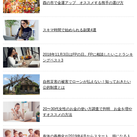
酉の市で金運アップ オススメする熊手の選び方
スキマ時間で始められる副業4選
2018年11月3日はFPの日。FPに相談したいことランキ
ングベスト3
自然災害の被害でローンが払えない！知っておきたい
公的制度とは
20〜30代女性のお金の使い方調査で判明 お金を増や
すオススメの方法
有休の義務化が2019年4月からスタート 損になる人