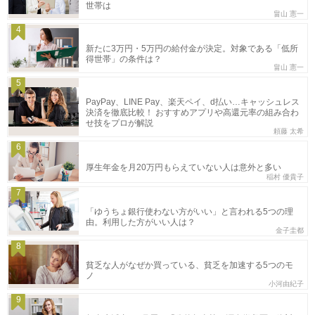
世帯は
畠山 憲一
4
新たに3万円・5万円の給付金が決定。対象である「低所
得世帯」の条件は？
畠山 憲一
5
PayPay、LINE Pay、楽天ペイ、d払い…キャッシュレス
決済を徹底比較！ おすすめアプリや高還元率の組み合わ
せ技をプロが解説
頼藤 太希
6
厚生年金を月20万円もらえていない人は意外と多い
稲村 優貴子
7
「ゆうちょ銀行使わない方がいい」と言われる5つの理
由。利用した方がいい人は？
金子圭都
8
貧乏な人がなぜか買っている、貧乏を加速する5つのモ
ノ
小河由紀子
9