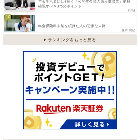
年金生活者に1月届く「公的年金等の源泉徴収票」絶対
確認すべき3つのポイント
KIWI
10
年金保険料未納を続けた人の悲惨な末路
森本 由紀
ランキングをもっと見る