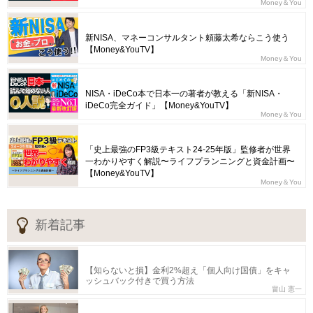
Money＆You
新NISA、マネーコンサルタント頼藤太希ならこう使う
【Money&YouTV】
Money＆You
NISA・iDeCo本で日本一の著者が教える「新NISA・
iDeCo完全ガイド」【Money&YouTV】
Money＆You
「史上最強のFP3級テキスト24-25年版」監修者が世界
一わかりやすく解説〜ライフプランニングと資金計画〜
【Money&YouTV】
Money＆You
新着記事
【知らないと損】金利2%超え「個人向け国債」をキャ
ッシュバック付きで買う方法
畠山 憲一