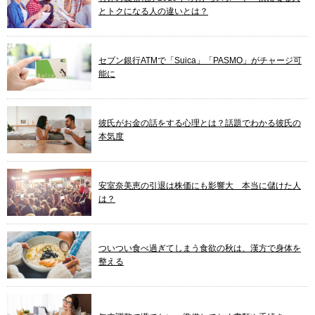
とトクになる人の違いとは？
セブン銀行ATMで「Suica」「PASMO」がチャージ可
能に
彼氏がお金の話をする心理とは？話題でわかる彼氏の
本気度
安室奈美恵の引退は株価にも影響大 本当に儲けた人
は？
ついつい食べ過ぎてしまう食欲の秋は、漢方で身体を
整える