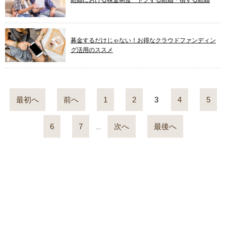
結婚における税金制度 トクする結婚・損する結婚
募金するだけじゃない！お得なクラウドファンディン
グ活用のススメ
最初へ
前へ
1
2
3
4
5
6
7
次へ
最後へ
…