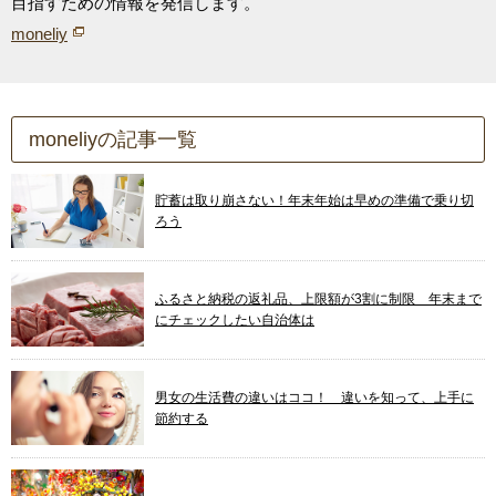
目指すための情報を発信します。
moneliy
moneliyの記事一覧
貯蓄は取り崩さない！年末年始は早めの準備で乗り切
ろう
ふるさと納税の返礼品、上限額が3割に制限 年末まで
にチェックしたい自治体は
男女の生活費の違いはココ！ 違いを知って、上手に
節約する