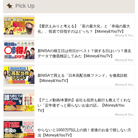
Pick Up
【愛沢えみりと考える】「富の最大化」と「幸福の最大
化」、投資で目指すのはどっち？【Money&YouTV】
Money＆You
新NISAの積立日は何日がベスト？損する日はいつ？過去
データで徹底検証してみた【Money&YouTV】
Money＆You
新NISAで買える「日本高配当株ファンド」を徹底比較
【Money&YouTV】
Money＆You
【アニメ動画/本要約】会社も役所も銀行も教えてくれな
い「定年後ずっと困らないお金の話」【Money&You
TV】
Money＆You
やらないと1000万円以上の損！老後のお金で損しない方
法【Money&YouTV】