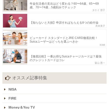
年金生活者の支出はどう変わる？60〜64歳、65〜69
歳、70〜74歳…5歳刻みでチェック
タケイ 啓子
【知らないと大損】申請すればもらえる8つの給付金
舟本美子
ビューカード スタンダードとJRE CARD徹底比較！
Suicaユーザーはどっちを選ぶべきか
KIWI
【徹底比較】一番お得なSuicaチャージカードは？最強
のクレジットカードはコレ
畠山 憲一
オススメ記事特集
NISA
FIRE
Money＆You TV