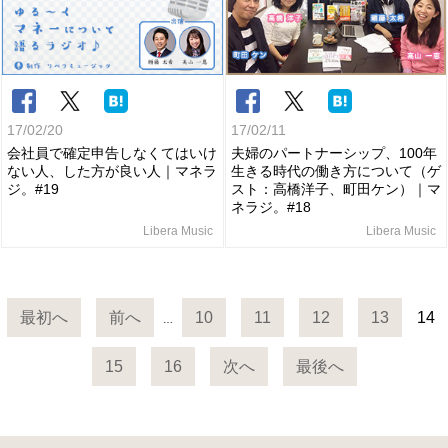
17/02/20
17/02/11
会社員で確定申告しなくてはいけ
夫婦のパートナーシップ、100年
ない人、した方が良い人｜マネラ
生きる時代の働き方について（ゲ
ジ。#19
スト：高橋洋子、町田ケン）｜マ
ネラジ。#18
Libera Music
Libera Music
最初へ
前へ
10
11
12
13
14
…
15
16
次へ
最後へ