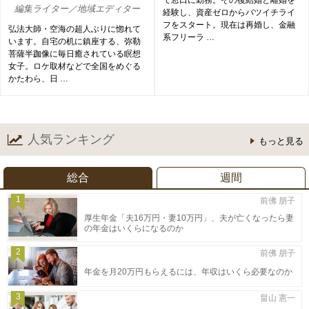
て窓口に勤務。その後結婚と離婚を
編集ライター／地域エディター
経験し、資産ゼロからバツイチライ
フをスタート。現在は再婚し、金融
弘法大師・空海の超人ぶりに惚れて
系フリーラ …
います。自宅の机に鎮座する、弥勒
菩薩半跏像に毎日癒されている瞑想
女子。ロケ取材などで全国をめぐる
かたわら、日 …
人気ランキング
もっと見る
総合
週間
1
前佛 朋子
厚生年金「夫16万円・妻10万円」、夫が亡くなったら妻
の年金はいくらになるのか
2
前佛 朋子
年金を月20万円もらえるには、年収はいくら必要なのか
3
畠山 憲一