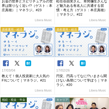
お金の世界とスピリチュアルの世
松任谷由実さん、草間彌生さんな
界は限りなく近い!?（ゲスト：本
ど魅力ある有名人に共通する習
庄真穂）｜マネラジ。#23
慣・考え方（ゲスト：本庄真穂）
｜マネラジ。#22
Libera Music
Libera Music
資産運用・経済
資産運用・経済
17/03/04
17/02/26
教えて！個人投資家に大人気の
円安、円高ってなに!?いまさら聞
FXについて｜マネラジ。#21
けない為替について学ぼう｜マネ
ラジ。#20
Libera Music
Libera Music
相続・税金・年金
キャリア