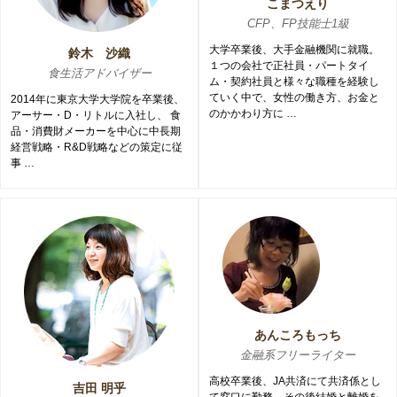
こまつえり
CFP、FP技能士1級
大学卒業後、大手金融機関に就職。
鈴木 沙織
１つの会社で正社員・パートタイ
食生活アドバイザー
ム・契約社員と様々な職種を経験し
ていく中で、女性の働き方、お金と
2014年に東京大学大学院を卒業後、
のかかわり方に …
アーサー・D・リトルに入社し、 食
品・消費財メーカーを中心に中長期
経営戦略・R&D戦略などの策定に従
事 …
あんころもっち
金融系フリーライター
高校卒業後、JA共済にて共済係とし
吉田 明乎