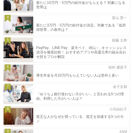
新たに10万円・5万円の給付金がもらえる？ 対象になる
世帯は
4
畠山 憲一
新たに3万円・5万円の給付金が決定。対象である「低所
得世帯」の条件は？
5
頼藤 太希
PayPay、LINE Pay、楽天ペイ、d払い…キャッシュレス
決済を徹底比較！ おすすめアプリや高還元率の組み合わ
せ技をプロが解説
6
稲村 優貴子
厚生年金を月20万円もらえていない人は意外と多い
7
金子圭都
「ゆうちょ銀行使わない方がいい」と言われる5つの理
由。利用した方がいい人は？
8
小河由紀子
貧乏な人がなぜか買っている、貧乏を加速する5つのモ
ノ
9
KIWI