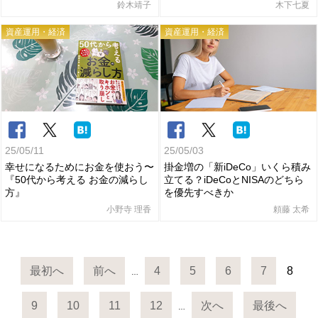
鈴木靖子
木下七夏
資産運用・経済
資産運用・経済
25/05/11
25/05/03
幸せになるためにお金を使おう〜
掛金増の「新iDeCo」いくら積み
『50代から考える お金の減らし
立てる？iDeCoとNISAのどちら
方』
を優先すべきか
小野寺 理香
頼藤 太希
最初へ
前へ
4
5
6
7
8
…
9
10
11
12
次へ
最後へ
…