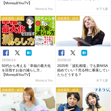
【Money&YouTV】
Money＆You
木下七夏
資産運用・経済
資産運用・経済
25/06/14
25/06/10
50代から考える「幸福の最大化
2025年「波乱相場」でも新NISA
を目指すお金の減らし方」
始めていい？売る時に暴落してい
【Money&YouTV】
たらどうする？
Money＆You
木下七夏
資産運用・経済
資産運用・経済