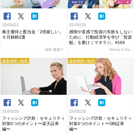
25/06/01
25/05/29
株主優待と配当金「2倍嬉しい」
感情や直感で投資の失敗をしない
６月銘柄3選
ために、行動経済学を学び「投資
観」を磨け｜マネラジ。#169
稲村 優貴子
Money＆You
資産運用・経済
資産運用・経済
25/05/28
25/05/28
フィッシング詐欺・セキュリティ
フィッシング詐欺・セキュリティ
対策5つのポイント〜楽天証券
対策4つのポイント〜SBI証券
編〜
編〜