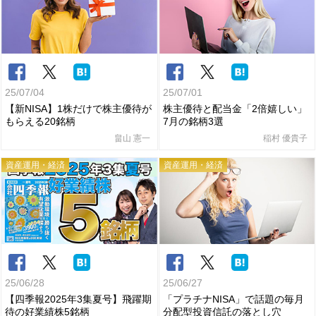
25/07/04
25/07/01
【新NISA】1株だけで株主優待が
株主優待と配当金「2倍嬉しい」
もらえる20銘柄
7月の銘柄3選
畠山 憲一
稲村 優貴子
資産運用・経済
資産運用・経済
25/06/28
25/06/27
【四季報2025年3集夏号】飛躍期
「プラチナNISA」で話題の毎月
待の好業績株5銘柄
分配型投資信託の落とし穴