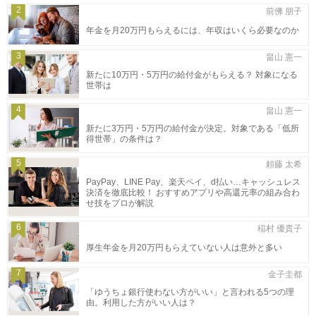
2
前佛 朋子
年金を月20万円もらえるには、年収はいくら必要なのか
3
畠山 憲一
新たに10万円・5万円の給付金がもらえる？ 対象になる
世帯は
4
畠山 憲一
新たに3万円・5万円の給付金が決定。対象である「低所
得世帯」の条件は？
5
頼藤 太希
PayPay、LINE Pay、楽天ペイ、d払い…キャッシュレス
決済を徹底比較！ おすすめアプリや高還元率の組み合わ
せ技をプロが解説
6
稲村 優貴子
厚生年金を月20万円もらえていない人は意外と多い
7
金子圭都
「ゆうちょ銀行使わない方がいい」と言われる5つの理
由。利用した方がいい人は？