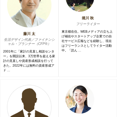
堀川 秋
フリーライター
東京都在住。WEBメディアの立ち上
藤川 太
げ補佐やスタートアップ企業での自
生活デザイン代表／ファイナンシ
社サービス広報などを経験し、現在
ャル・プランナー（CFP®）
はフリーランスとしてライター活動
中。「読ん …
2001年に「家計の見直し相談センタ
ー」を開設以来、3万世帯を超える家
計の見直しや資産形成相談を行って
きた。2022年には無料の資産形成ア
ド …