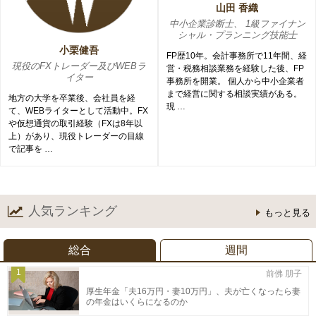
山田 香織
中小企業診断士、 1級ファイナン
シャル・プランニング技能士
小栗健吾
FP歴10年。会計事務所で11年間、経
現役のFXトレーダー及びWEBラ
営・税務相談業務を経験した後、FP
イター
事務所を開業。 個人から中小企業者
まで経営に関する相談実績がある。
地方の大学を卒業後、会社員を経
現 …
て、WEBライターとして活動中。FX
や仮想通貨の取引経験（FXは8年以
上）があり、現役トレーダーの目線
で記事を …
人気ランキング
もっと見る
総合
週間
1
前佛 朋子
厚生年金「夫16万円・妻10万円」、夫が亡くなったら妻
の年金はいくらになるのか