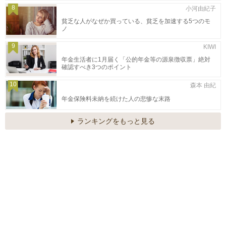
8
小河由紀子
貧乏な人がなぜか買っている、貧乏を加速する5つのモ
ノ
9
KIWI
年金生活者に1月届く「公的年金等の源泉徴収票」絶対
確認すべき3つのポイント
10
森本 由紀
年金保険料未納を続けた人の悲惨な末路
ランキングをもっと見る