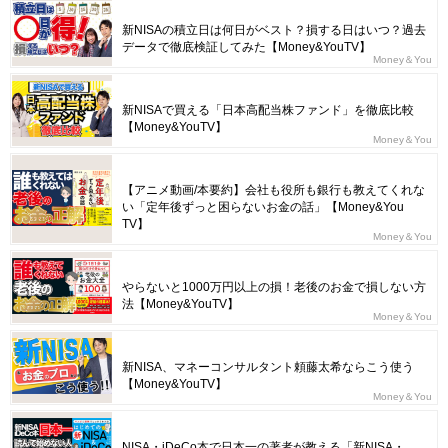
新NISAの積立日は何日がベスト？損する日はいつ？過去
データで徹底検証してみた【Money&YouTV】
Money＆You
新NISAで買える「日本高配当株ファンド」を徹底比較
【Money&YouTV】
Money＆You
【アニメ動画/本要約】会社も役所も銀行も教えてくれな
い「定年後ずっと困らないお金の話」【Money&You
TV】
Money＆You
やらないと1000万円以上の損！老後のお金で損しない方
法【Money&YouTV】
Money＆You
新NISA、マネーコンサルタント頼藤太希ならこう使う
【Money&YouTV】
Money＆You
NISA・iDeCo本で日本一の著者が教える「新NISA・