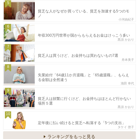
5
貧乏な人がなぜか買っている、貧乏を加速する5つのモ
ノ
小河由紀子
6
年収300万円世帯が国からもらえるお金はけっこう多い
黒須 かおり
7
貧乏人は買うけど、お金持ちは買わないもの7選
舟本美子
8
失業給付「64歳11か月退職」と「65歳退職」、もらえ
る金額は全然違う
池田 幸代
9
貧乏人は頻繁に行くけど、お金持ちはほとんど行かない
場所５選
黒須 かおり
10
定年後に払い続けると貧乏へ転落する「5つの支出」
タケイ 啓子
ランキングをもっと見る