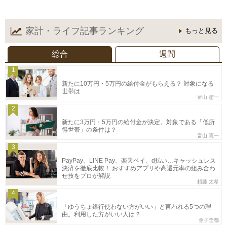
家計・ライフ記事
ランキング
もっと見る
総合
週間
1
新たに10万円・5万円の給付金がもらえる？ 対象になる
世帯は
畠山 憲一
2
新たに3万円・5万円の給付金が決定。対象である「低所
得世帯」の条件は？
畠山 憲一
3
PayPay、LINE Pay、楽天ペイ、d払い…キャッシュレス
決済を徹底比較！ おすすめアプリや高還元率の組み合わ
せ技をプロが解説
頼藤 太希
4
「ゆうちょ銀行使わない方がいい」と言われる5つの理
由。利用した方がいい人は？
金子圭都