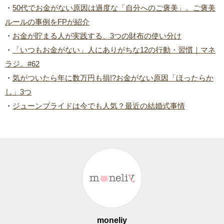
・
50代でお金がない原因は過度な「自分へのご褒美」。ご褒美
ルールの事例をFPが紹介
・
お金が貯まる人が実践する、3つの財布の使い分け
・
「いつもお金がない」人にありがちな12の行動・習慣｜マネ
ラジ。#62
・
気がついたら年に数万円も損!?お金がない原因「ほったらか
し」3つ
・
ジューンブライドは今でも人気？最近の結婚式事情
moneliy