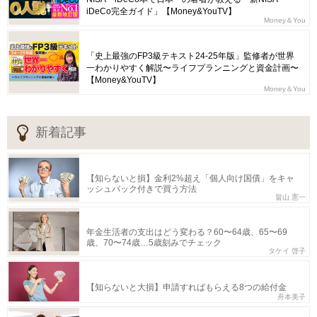
iDeCo完全ガイド」【Money&YouTV】
Money＆You
「史上最強のFP3級テキスト24-25年版」監修者が世界
一わかりやすく解説〜ライフプランニングと資金計画〜
【Money&YouTV】
Money＆You
新着記事
【知らないと損】金利2%超え「個人向け国債」をキャ
ッシュバック付きで買う方法
畠山 憲一
年金生活者の支出はどう変わる？60〜64歳、65〜69
歳、70〜74歳…5歳刻みでチェック
タケイ 啓子
【知らないと大損】申請すればもらえる8つの給付金
舟本美子