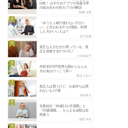
比較！ おすすめアプリや高還元率
の組み合わせ技をプロが解説
頼藤 太希
4
「ゆうちょ銀行使わない方がい
い」と言われる5つの理由。利用
した方がいい人は？
金子圭都
5
貧乏な人がなぜか買っている、貧
乏を加速する5つのモノ
小河由紀子
6
年収300万円世帯が国からもらえ
るお金はけっこう多い
黒須 かおり
7
貧乏人は買うけど、お金持ちは買
わないもの7選
舟本美子
8
失業給付「64歳11か月退職」と
「65歳退職」、もらえる金額は全
然違う
池田 幸代
9