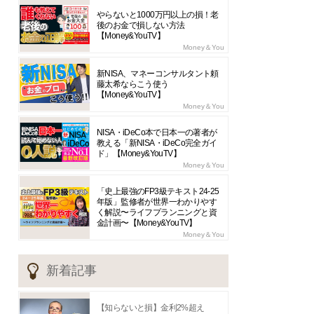
やらないと1000万円以上の損！老
後のお金で損しない方法
【Money&YouTV】
Money＆You
新NISA、マネーコンサルタント頼
藤太希ならこう使う
【Money&YouTV】
Money＆You
NISA・iDeCo本で日本一の著者が
教える「新NISA・iDeCo完全ガイ
ド」【Money&YouTV】
Money＆You
「史上最強のFP3級テキスト24-25
年版」監修者が世界一わかりやす
く解説〜ライフプランニングと資
金計画〜【Money&YouTV】
Money＆You
新着記事
【知らないと損】金利2%超え