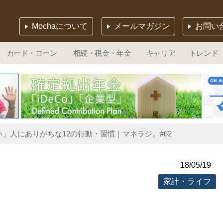
Mochaについて
メールマガジン
お問い
カード・ローン
相続・税金・年金
キャリア
トレンド
」人にありがちな12の行動・習慣｜マネラジ。#62
18/05/19
家計・ライフ