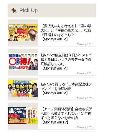
Pick Up
【愛沢えみりと考える】「富の最
大化」と「幸福の最大化」、投資
で目指すのはどっち？
【Money&YouTV】
Money＆You
新NISAの積立日は何日がベスト？
損する日はいつ？過去データで徹
底検証してみた
【Money&YouTV】
Money＆You
新NISAで買える「日本高配当株フ
ァンド」を徹底比較
【Money&YouTV】
Money＆You
【アニメ動画/本要約】会社も役所
も銀行も教えてくれない「定年後
ずっと困らないお金の話」
【Money&You TV】
Money＆You