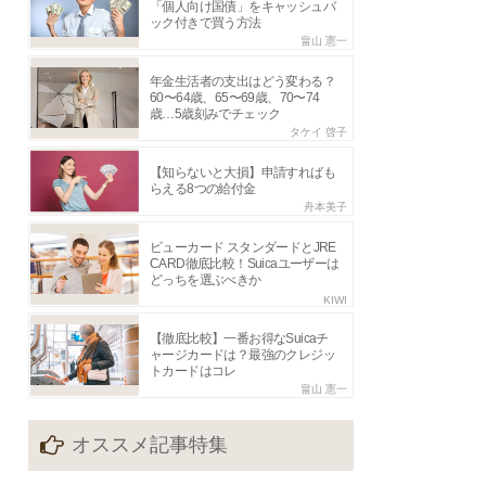
「個人向け国債」をキャッシュバ
ック付きで買う方法
畠山 憲一
年金生活者の支出はどう変わる？
60〜64歳、65〜69歳、70〜74
歳…5歳刻みでチェック
タケイ 啓子
【知らないと大損】申請すればも
らえる8つの給付金
舟本美子
ビューカード スタンダードとJRE
CARD徹底比較！Suicaユーザーは
どっちを選ぶべきか
KIWI
【徹底比較】一番お得なSuicaチ
ャージカードは？最強のクレジッ
トカードはコレ
畠山 憲一
オススメ記事特集