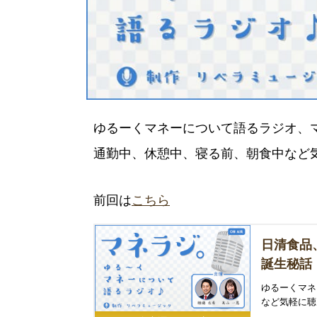
ゆるーくマネーについて語るラジオ、
通勤中、休憩中、寝る前、朝食中など気
前回は
こちら
日清食品
誕生秘話
ゆるーくマネ
など気軽に聴