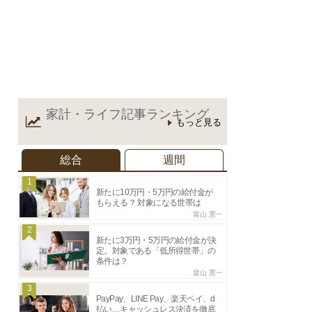
家計・ライフ記事
ランキング
もっと見る
総合
週間
1
新たに10万円・5万円の給付金が
もらえる？ 対象になる世帯は
畠山 憲一
2
新たに3万円・5万円の給付金が決
定。対象である「低所得世帯」の
条件は？
畠山 憲一
3
PayPay、LINE Pay、楽天ペイ、d
払い…キャッシュレス決済を徹底