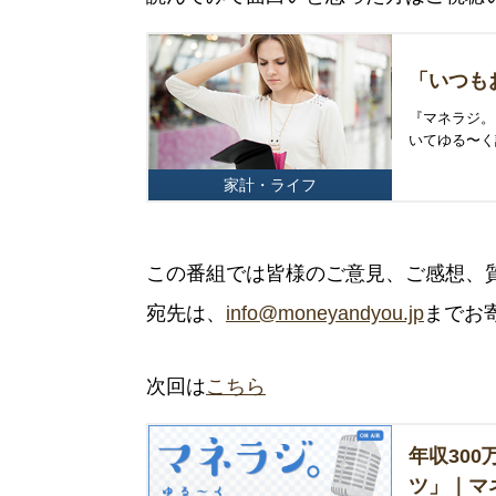
「いつも
『マネラジ。
いてゆる〜く
家計・ライフ
この番組では皆様のご意見、ご感想、
宛先は、
info@moneyandyou.jp
までお
次回は
こちら
年収300
ツ」｜マ