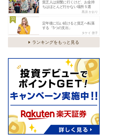
貧乏人は頻繁に行くけど、お金持
ちはほとんど行かない場所５選
黒須 かおり
10
定年後に払い続けると貧乏へ転落
する「5つの支出」
タケイ 啓子
ランキングをもっと見る