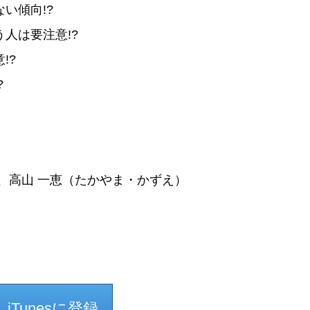
い傾向!?
人は要注意!?
!?
?
、高山 一恵（たかやま・かずえ）
iTunesに登録