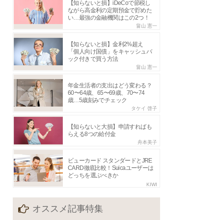
【知らないと損】iDeCoで節税し
ながら高金利の定期預金で貯めた
い…最強の金融機関はこの2つ！
畠山 憲一
【知らないと損】金利2%超え
「個人向け国債」をキャッシュバ
ック付きで買う方法
畠山 憲一
年金生活者の支出はどう変わる？
60〜64歳、65〜69歳、70〜74
歳…5歳刻みでチェック
タケイ 啓子
【知らないと大損】申請すればも
らえる8つの給付金
舟本美子
ビューカード スタンダードとJRE
CARD徹底比較！Suicaユーザーは
どっちを選ぶべきか
KIWI
オススメ記事特集