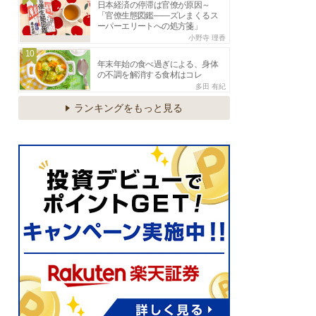
日本経済の停滞は官僚が原因～
「官僚生態図鑑――ズレまくるス
ーパーエリートへの処方箋」
小野寺 理香
10
年末年始の食べ過ぎによる、身体
の不調を解消する食材はコレ
多田 有紀
ランキングをもっと見る