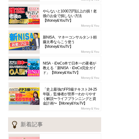
やらないと1000万円以上の損！老
後のお金で損しない方法
【Money&YouTV】
Money＆You
新NISA、マネーコンサルタント頼
藤太希ならこう使う
【Money&YouTV】
Money＆You
NISA・iDeCo本で日本一の著者が
教える「新NISA・iDeCo完全ガイ
ド」【Money&YouTV】
Money＆You
「史上最強のFP3級テキスト24-25
年版」監修者が世界一わかりやす
く解説〜ライフプランニングと資
金計画〜【Money&YouTV】
Money＆You
新着記事