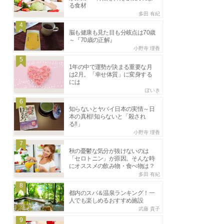
る食材
多田 有紀
4
脳も健康も見た目も分岐点は70歳
～『70歳の正解』
小野寺 理香
5
1年の中で運勢が決まる重要な月
は2月。「幸せ体質」に変身する
には
ぽいき
6
知らないとヤバイ日本の実情～日
本の真相! 知らないと「殺され
る‼」
小野寺 理香
7
秋の憂鬱な気分が抜けないのは
「セロトニン」が原因。そんな時
にオススメの飲み物・食べ物は？
多田 有紀
8
都内のスパ＆温泉ランキング！一
人でも楽しめるおすすめ施設
武藤 貴子
9