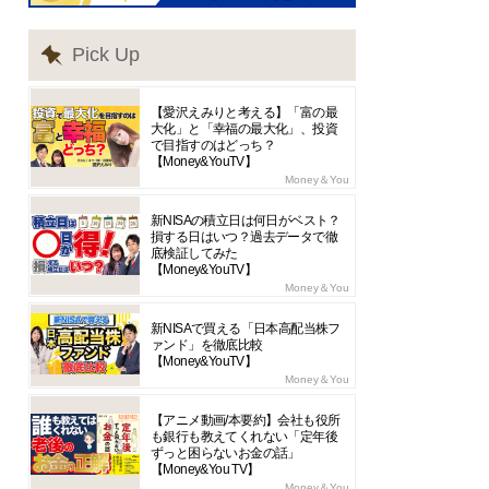
Pick Up
【愛沢えみりと考える】「富の最
大化」と「幸福の最大化」、投資
で目指すのはどっち？
【Money&YouTV】
Money＆You
新NISAの積立日は何日がベスト？
損する日はいつ？過去データで徹
底検証してみた
【Money&YouTV】
Money＆You
新NISAで買える「日本高配当株フ
ァンド」を徹底比較
【Money&YouTV】
Money＆You
【アニメ動画/本要約】会社も役所
も銀行も教えてくれない「定年後
ずっと困らないお金の話」
【Money&You TV】
Money＆You