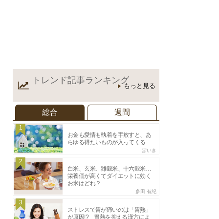
トレンド記事
ランキング
もっと見る
総合
週間
1
お金も愛情も執着を手放すと、あ
らゆる得たいものが入ってくる
ぽいき
2
白米、玄米、雑穀米、十六穀米…
栄養価が高くてダイエットに効く
お米はどれ？
多田 有紀
3
ストレスで胃が痛いのは「胃熱」
が原因!? 胃熱を抑える漢方によ