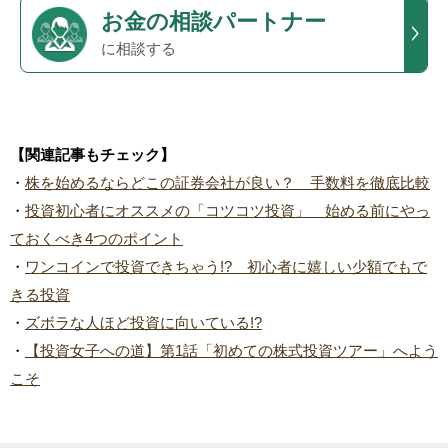
お金の相談パートナー
に相談する
【関連記事もチェック】
・
株を始めるならどこの証券会社が良い？ 手数料を徹底比較
・
投資初心者にオススメの「コツコツ投資」 始める前にやっ
ておくべき4つのポイント
・
ワンコインで投資できちゃう!? 初心者に嬉しい少額でもで
きる投資
・
ズボラな人ほど投資に向いている!?
・
【投資女子への道】第1話「初めての株式投資ツアー」へよう
こそ