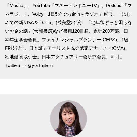
「Mocha」、YouTube「マネーアンドユーTV」、Podcast「マ
ネラジ。」、Voicy「1日5分でお金持ちラジオ」運営。「はじ
めての新NISA＆iDeCo」(成美堂出版)、「定年後ずっと困らな
いお金の話」(大和書房)など書籍120冊超、累計200万部。日
本年金学会会員。ファイナンシャルプランナー(CFP®)。1級
FP技能士。日本証券アナリスト協会認定アナリスト(CMA)。
宅地建物取引士。日本アクチュアリー会研究会員。X（旧
Twitter）→@yorifujitaiki