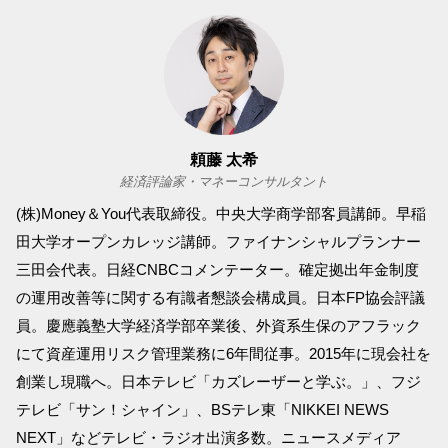
頼藤 太希
経済評論家・マネーコンサルタント
(株)Money＆You代表取締役。中央大学商学部客員講師。早稲
田大学オープンカレッジ講師。ファイナンシャルプランナー
三田会代表。日経CNBCコメンテーター。確定拠出年金制度
の運用改善等に関する有識者懇談会構成員。日本FP協会評議
員。慶應義塾大学経済学部卒業後、外資系生保のアフラック
にて資産運用リスク管理業務に6年間従事。2015年に現会社を
創業し現職へ。日本テレビ「カズレーザーと学ぶ。」、フジ
テレビ「サン！シャイン」、BSテレ東「NIKKEI NEWS
NEXT」などテレビ・ラジオ出演多数。ニュースメディア