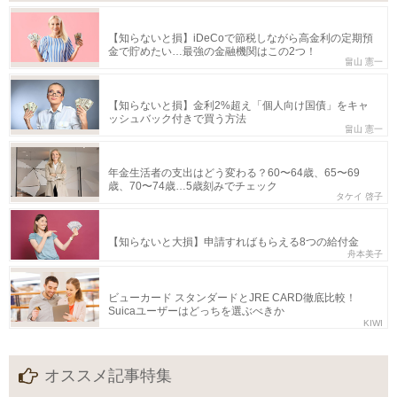
【知らないと損】iDeCoで節税しながら高金利の定期預
金で貯めたい…最強の金融機関はこの2つ！
畠山 憲一
【知らないと損】金利2%超え「個人向け国債」をキャ
ッシュバック付きで買う方法
畠山 憲一
年金生活者の支出はどう変わる？60〜64歳、65〜69
歳、70〜74歳…5歳刻みでチェック
タケイ 啓子
【知らないと大損】申請すればもらえる8つの給付金
舟本美子
ビューカード スタンダードとJRE CARD徹底比較！
Suicaユーザーはどっちを選ぶべきか
KIWI
オススメ記事特集