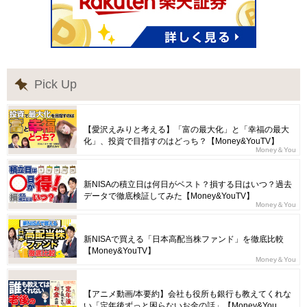
Pick Up
【愛沢えみりと考える】「富の最大化」と「幸福の最大
化」、投資で目指すのはどっち？【Money&YouTV】
Money＆You
新NISAの積立日は何日がベスト？損する日はいつ？過去
データで徹底検証してみた【Money&YouTV】
Money＆You
新NISAで買える「日本高配当株ファンド」を徹底比較
【Money&YouTV】
Money＆You
【アニメ動画/本要約】会社も役所も銀行も教えてくれな
い「定年後ずっと困らないお金の話」【Money&You