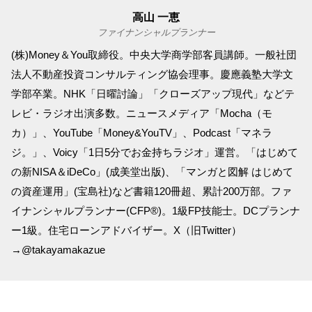
高山 一恵
ファイナンシャルプランナー
(株)Money＆You取締役。中央大学商学部客員講師。一般社団
法人不動産投資コンサルティング協会理事。慶應義塾大学文
学部卒業。NHK「日曜討論」「クローズアップ現代」などテ
レビ・ラジオ出演多数。ニュースメディア「Mocha（モ
カ）」、YouTube「Money&YouTV」、Podcast「マネラ
ジ。」、Voicy「1日5分でお金持ちラジオ」運営。「はじめて
の新NISA＆iDeCo」(成美堂出版)、「マンガと図解 はじめて
の資産運用」(宝島社)など書籍120冊超、累計200万部。ファ
イナンシャルプランナー(CFP®)。1級FP技能士。DCプランナ
ー1級。住宅ローンアドバイザー。X（旧Twitter）
→@takayamakazue