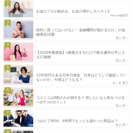
2
お金のプロが勧める、お金の増やし方ベスト3
Mocha編集部
3
絶対に買ってはいけない「金融機関が儲かるだけ」の金
融商品10選
畠山 憲一
4
【2026年最新版】1株購入するだけで株主優待が手に入
る17銘柄
畠山 憲一
5
1100兆円もある日本の借金、日本はどうして破綻してい
ないのか。今後はどうなる？
佐々木 愛子
6
コストコは9割の人が損する？ 得したいなら気をつける
べき5つのポイント
畠山 憲一
7
つみたてNISA、4年間でもっとも儲かった商品は？
畠山 憲一
8