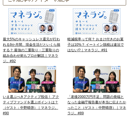
最大5%のキャッシュレス還元が行わ
軽減税率って何？ おまけ付きのお菓
れる9か月間、現金生活だといくら損
子は10%？ イートイン脱税は違法で
する？ 最強の二重取り・三重取りの
はない!?｜マネラジ。#91
組み合わせ術もプロが解説｜マネラ
ジ。#92
いま選ぶべきアクティブ投信！ アク
「老後2000万円不足」問題の発端と
ティブファンドを選ぶポイントは？
なった金融庁報告書が本当に伝えたか
（ゲスト：中野晴啓）｜マネラジ。
ったこと（ゲスト：中野晴啓）｜マネ
#90
ラジ。#89