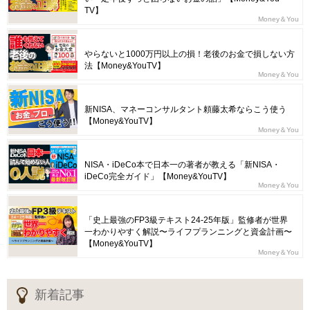
TV】
Money＆You
やらないと1000万円以上の損！老後のお金で損しない方
法【Money&YouTV】
Money＆You
新NISA、マネーコンサルタント頼藤太希ならこう使う
【Money&YouTV】
Money＆You
NISA・iDeCo本で日本一の著者が教える「新NISA・
iDeCo完全ガイド」【Money&YouTV】
Money＆You
「史上最強のFP3級テキスト24-25年版」監修者が世界
一わかりやすく解説〜ライフプランニングと資金計画〜
【Money&YouTV】
Money＆You
新着記事