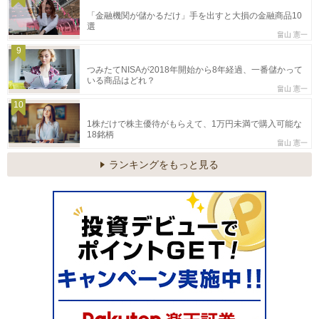
「金融機関が儲かるだけ」手を出すと大損の金融商品10
選
畠山 憲一
9
つみたてNISAが2018年開始から8年経過、一番儲かって
いる商品はどれ？
畠山 憲一
10
1株だけで株主優待がもらえて、1万円未満で購入可能な
18銘柄
畠山 憲一
ランキングをもっと見る