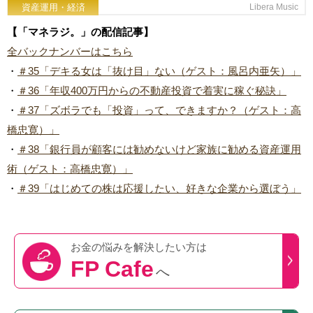
資産運用・経済
Libera Music
【「マネラジ。」の配信記事】
全バックナンバーはこちら
・
＃35「デキる女は「抜け目」ない（ゲスト：風呂内亜矢）」
・
＃36「年収400万円からの不動産投資で着実に稼ぐ秘訣」
・
＃37「ズボラでも「投資」って、できますか？（ゲスト：高
橋忠寛）」
・
＃38「銀行員が顧客には勧めないけど家族に勧める資産運用
術（ゲスト：高橋忠寛）」
・
＃39「はじめての株は応援したい、好きな企業から選ぼう」
お金の悩みを
解決したい方は
FP Cafe
へ