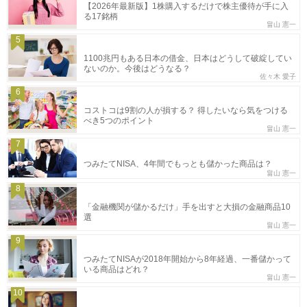
【2026年最新版】1株購入するだけで株主優待が手に入
る17銘柄
畠山 憲一
5
1100兆円もある日本の借金、日本はどうして破綻してい
ないのか。今後はどうなる？
佐々木 愛子
6
コストコは9割の人が損する？ 得したいなら気をつける
べき5つのポイント
畠山 憲一
7
つみたてNISA、4年間でもっとも儲かった商品は？
畠山 憲一
8
「金融機関が儲かるだけ」手を出すと大損の金融商品10
選
畠山 憲一
9
つみたてNISAが2018年開始から8年経過、一番儲かって
いる商品はどれ？
畠山 憲一
10