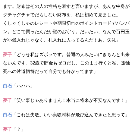
ます。財布はその人の性格を表すと言いますが、あんな中身が
グチャグチャでだらしない財布を、私は初めて見ました。
くしゃくしゃのレシートや期限切れのポイントカードでパンパ
ン。どこで買ったんだか謎のお守り。だいたい、なんで百円玉
が小銭入れじゃなく、札入れに入ってるんだ！あ、失礼」
夢子
「どうせ私はズボラです。普通の人みたいにきちんと出来
ないんです。32歳で貯金もゼロだし、このまま行くと私、孤独
死への片道切符だって自分でも分かってます」
白石
「ハハハ」
夢子
「笑い事じゃありません！本当に将来が不安なんです！」
白石
「これは失敬。いい実験材料が飛び込んできたと思って」
夢子
「？」