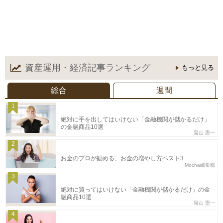
資産運用・経済記事
ランキング
もっと見る
総合
週間
1
絶対に手を出してはいけない「金融機関が儲かるだけ」
の金融商品10選
畠山 憲一
2
お金のプロが勧める、お金の増やし方ベスト3
Mocha編集部
3
絶対に買ってはいけない「金融機関が儲かるだけ」の金
融商品10選
畠山 憲一
4