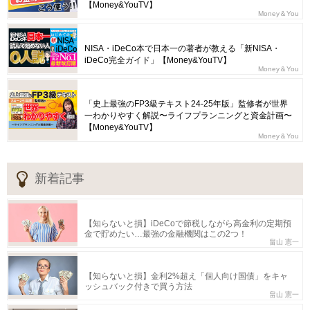
【Money&YouTV】
Money＆You
NISA・iDeCo本で日本一の著者が教える「新NISA・
iDeCo完全ガイド」【Money&YouTV】
Money＆You
「史上最強のFP3級テキスト24-25年版」監修者が世界
一わかりやすく解説〜ライフプランニングと資金計画〜
【Money&YouTV】
Money＆You
新着記事
【知らないと損】iDeCoで節税しながら高金利の定期預
金で貯めたい…最強の金融機関はこの2つ！
畠山 憲一
【知らないと損】金利2%超え「個人向け国債」をキャ
ッシュバック付きで買う方法
畠山 憲一