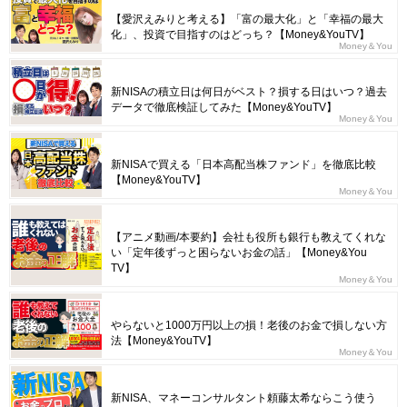
【愛沢えみりと考える】「富の最大化」と「幸福の最大
化」、投資で目指すのはどっち？【Money&YouTV】
Money＆You
新NISAの積立日は何日がベスト？損する日はいつ？過去
データで徹底検証してみた【Money&YouTV】
Money＆You
新NISAで買える「日本高配当株ファンド」を徹底比較
【Money&YouTV】
Money＆You
【アニメ動画/本要約】会社も役所も銀行も教えてくれな
い「定年後ずっと困らないお金の話」【Money&You
TV】
Money＆You
やらないと1000万円以上の損！老後のお金で損しない方
法【Money&YouTV】
Money＆You
新NISA、マネーコンサルタント頼藤太希ならこう使う