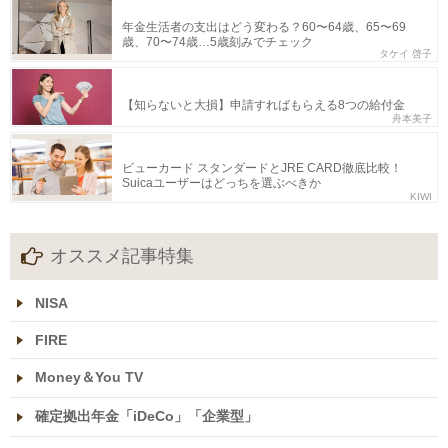
年金生活者の支出はどう変わる？60〜64歳、65〜69
歳、70〜74歳…5歳刻みでチェック
タケイ 啓子
【知らないと大損】申請すればもらえる8つの給付金
舟本美子
ビューカード スタンダードとJRE CARD徹底比較！
Suicaユーザーはどっちを選ぶべきか
KIWI
オススメ記事特集
NISA
FIRE
Money＆You TV
確定拠出年金「iDeCo」「企業型」