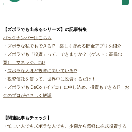
【ズボラでも出来るシリーズ】の記事特集
バックナンバーはこちら
・
ズボラな私でもできる!? 楽しく貯める貯金アプリを紹介
・
ズボラでも「投資」って、できますか？（ゲスト：高橋忠
寛）｜マネラジ。#37
・
ズボラな人ほど投資に向いている!?
・
投資信託を使って、世界中に投資するだけ！
・
ズボラでもiDeCo（イデコ）に申し込め、投資もできる!? お
金のプロがやさしく解説
【関連記事もチェック】
・
忙しい人でもズボラな人でも、少額から気軽に株式投資する