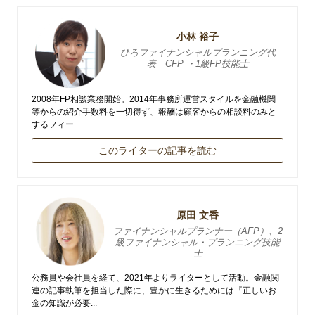
小林 裕子
ひろファイナンシャルプランニング代
表 CFP ・1級FP技能士
2008年FP相談業務開始。2014年事務所運営スタイルを金融機関
等からの紹介手数料を一切得ず、報酬は顧客からの相談料のみと
するフィー...
このライターの記事を読む
原田 文香
ファイナンシャルプランナー（AFP）、2
級ファイナンシャル・プランニング技能
士
公務員や会社員を経て、2021年よりライターとして活動。金融関
連の記事執筆を担当した際に、豊かに生きるためには『正しいお
金の知識が必要...