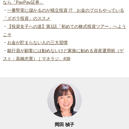
なら「PayPay証券」
・
一番堅実に儲かるのが積立投資 !? お金のプロもやっている
「ズボラ投資」のススメ
・
【投資女子への道】第1話「初めての株式投資ツアー」へよう
こそ
・
お金が貯まらない人の三大習慣
・
銀行員が顧客には勧めないけど家族に勧める資産運用術（ゲ
スト：高橋忠寛）｜マネラジ。#38
岡田 禎子