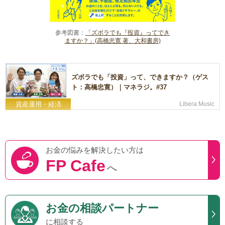
参考図書：
「ズボラでも『投資』ってでき
ますか？」(高橋忠寛 著、大和書房)
ズボラでも「投資」って、できますか？（ゲス
ト：高橋忠寛）｜マネラジ。#37
資産運用・経済
Libera Music
お金の悩みを
解決したい方は
FP Cafe
へ
お金の相談パートナー
に相談する