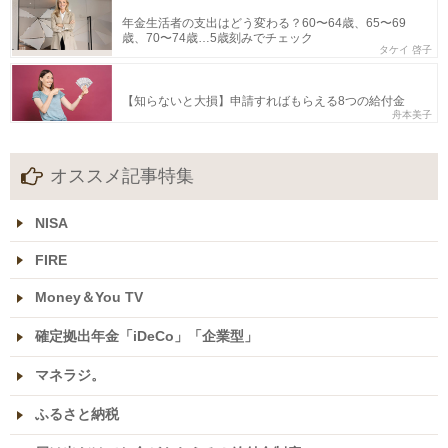
年金生活者の支出はどう変わる？60〜64歳、65〜69
歳、70〜74歳…5歳刻みでチェック
タケイ 啓子
【知らないと大損】申請すればもらえる8つの給付金
舟本美子
オススメ記事特集
NISA
FIRE
Money＆You TV
確定拠出年金「iDeCo」「企業型」
マネラジ。
ふるさと納税