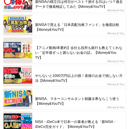
新NISAの積立日は何日がベスト？損する日はいつ？過去
データで徹底検証してみた【Money&YouTV】
Money＆You
新NISAで買える「日本高配当株ファンド」を徹底比較
【Money&YouTV】
Money＆You
【アニメ動画/本要約】会社も役所も銀行も教えてくれな
い「定年後ずっと困らないお金の話」【Money&You
TV】
Money＆You
やらないと1000万円以上の損！老後のお金で損しない方
法【Money&YouTV】
Money＆You
新NISA、マネーコンサルタント頼藤太希ならこう使う
【Money&YouTV】
Money＆You
NISA・iDeCo本で日本一の著者が教える「新NISA・
iDeCo完全ガイド」【Money&YouTV】