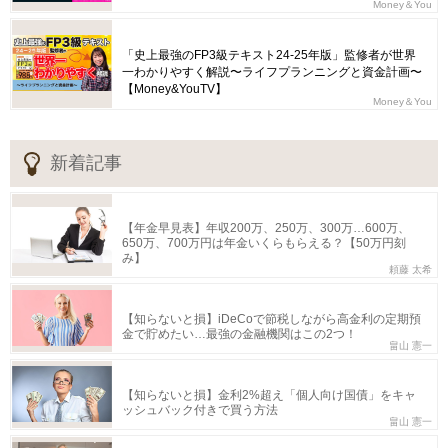
Money＆You
「史上最強のFP3級テキスト24-25年版」監修者が世界
一わかりやすく解説〜ライフプランニングと資金計画〜
【Money&YouTV】
Money＆You
新着記事
【年金早見表】年収200万、250万、300万…600万、
650万、700万円は年金いくらもらえる？【50万円刻
み】
頼藤 太希
【知らないと損】iDeCoで節税しながら高金利の定期預
金で貯めたい…最強の金融機関はこの2つ！
畠山 憲一
【知らないと損】金利2%超え「個人向け国債」をキャ
ッシュバック付きで買う方法
畠山 憲一