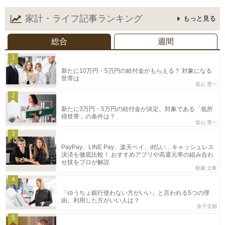
家計・ライフ記事
ランキング
もっと見る
総合
週間
1
新たに10万円・5万円の給付金がもらえる？ 対象になる
世帯は
畠山 憲一
2
新たに3万円・5万円の給付金が決定。対象である「低所
得世帯」の条件は？
畠山 憲一
3
PayPay、LINE Pay、楽天ペイ、d払い…キャッシュレス
決済を徹底比較！ おすすめアプリや高還元率の組み合わ
せ技をプロが解説
頼藤 太希
4
「ゆうちょ銀行使わない方がいい」と言われる5つの理
由。利用した方がいい人は？
金子圭都
5