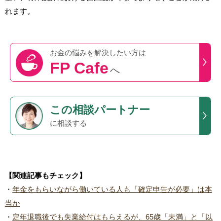
れます。
お金の悩みを
解決したい方は
FP Cafe
へ
この
相談パートナー
に相談する
【関連記事もチェック】
・
年金をもらいながら働いている人も「確定申告が必要」は本
当か
・
定年退職後でも失業給付はもらえるが、65歳「未満」と「以