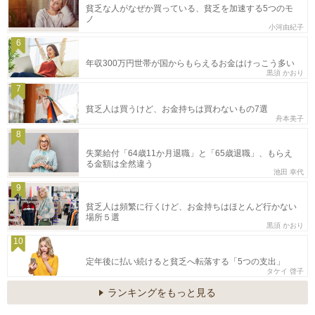
貧乏な人がなぜか買っている、貧乏を加速する5つのモ
ノ
小河由紀子
6
年収300万円世帯が国からもらえるお金はけっこう多い
黒須 かおり
7
貧乏人は買うけど、お金持ちは買わないもの7選
舟本美子
8
失業給付「64歳11か月退職」と「65歳退職」、もらえ
る金額は全然違う
池田 幸代
9
貧乏人は頻繁に行くけど、お金持ちはほとんど行かない
場所５選
黒須 かおり
10
定年後に払い続けると貧乏へ転落する「5つの支出」
タケイ 啓子
ランキングをもっと見る