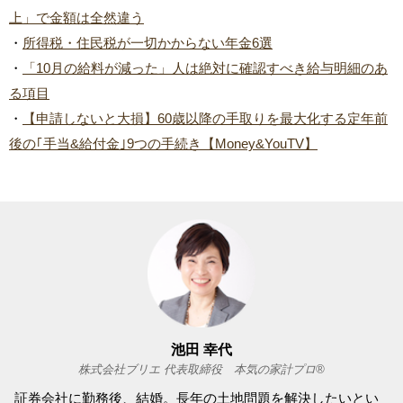
上」で金額は全然違う
・
所得税・住民税が一切かからない年金6選
・
「10月の給料が減った」人は絶対に確認すべき給与明細のあ
る項目
・
【申請しないと大損】60歳以降の手取りを最大化する定年前
後の｢手当&給付金｣9つの手続き【Money&YouTV】
池田 幸代
株式会社ブリエ 代表取締役 本気の家計プロ®
証券会社に勤務後、結婚。長年の土地問題を解決したいとい