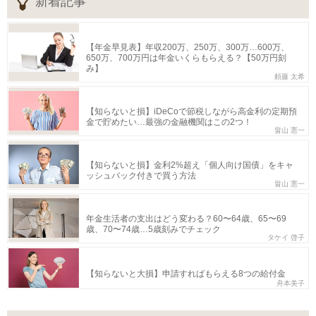
新着記事
【年金早見表】年収200万、250万、300万…600万、
650万、700万円は年金いくらもらえる？【50万円刻
み】
頼藤 太希
【知らないと損】iDeCoで節税しながら高金利の定期預
金で貯めたい…最強の金融機関はこの2つ！
畠山 憲一
【知らないと損】金利2%超え「個人向け国債」をキャ
ッシュバック付きで買う方法
畠山 憲一
年金生活者の支出はどう変わる？60〜64歳、65〜69
歳、70〜74歳…5歳刻みでチェック
タケイ 啓子
【知らないと大損】申請すればもらえる8つの給付金
舟本美子