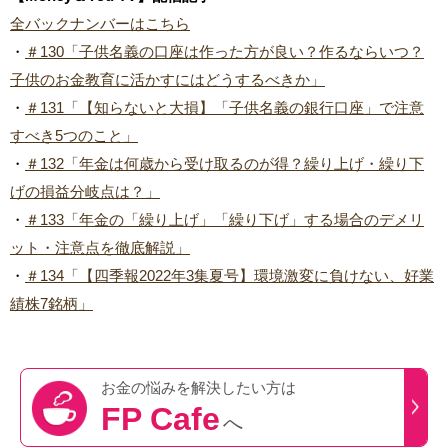
全バックナンバーはこちら
・
＃130「子供名義の口座は作った方が良い？作るならいつ？
子供のお金教育に活かすにはどうするべきか」
・
＃131「【知らないと大損】「子供名義の銀行口座」で注意
すべき5つのこと」
・
＃132「年金は何歳から受け取るのが得？繰り上げ・繰り下
げの損益分岐点は？」
・
＃133「年金の「繰り上げ」「繰り下げ」する場合のデメリ
ット・注意点を徹底解説」
・
＃134「【四季報2022年3集夏号】環境激変に負けない、好業
績株7銘柄」
お金の悩みを
解決したい方は
FP Cafe
へ