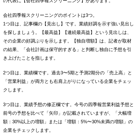
の代表に【会社四季報スクリーニング】があります。
会社四季報スクリーニングのポイントは3つ。
1つ目は、記事欄の【見出し】です。業績好調を示す強い見出し
を探しましょう。【最高益】【連続最高益】という見出しは、
その企業の好調ぶりを示します。【独自増額】は、記者が取材
の結果、「会社計画は保守的すぎる」と判断し独自に予想を引
き上げたことを指します。
2つ目は、業績欄です。過去3〜5期と予測2期分の「売上高」と
「営業利益」が両方とも右肩上がりになっている企業をチェッ
クします。
3つ目は、業績予想の修正欄です。今号の四季報営業利益予想と
前号の予想を比べて「矢印」が記載されていますが、「大幅増
額：30%以上の増額」または「増額：5%〜30%未満の増額」の
企業をチェックします。