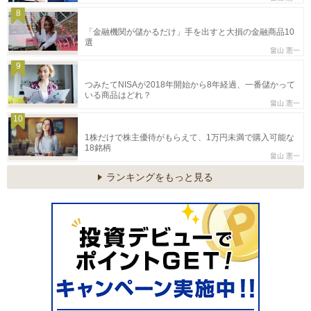
8
「金融機関が儲かるだけ」手を出すと大損の金融商品10
選
畠山 憲一
9
つみたてNISAが2018年開始から8年経過、一番儲かって
いる商品はどれ？
畠山 憲一
10
1株だけで株主優待がもらえて、1万円未満で購入可能な
18銘柄
畠山 憲一
ランキングをもっと見る