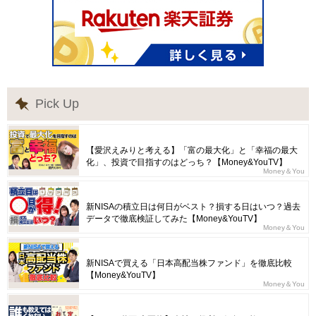
Pick Up
【愛沢えみりと考える】「富の最大化」と「幸福の最大
化」、投資で目指すのはどっち？【Money&YouTV】
Money＆You
新NISAの積立日は何日がベスト？損する日はいつ？過去
データで徹底検証してみた【Money&YouTV】
Money＆You
新NISAで買える「日本高配当株ファンド」を徹底比較
【Money&YouTV】
Money＆You