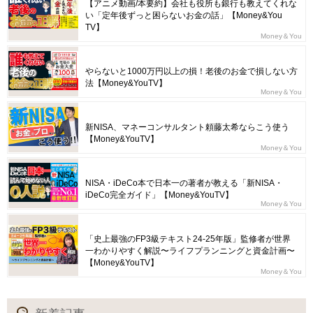
【アニメ動画/本要約】会社も役所も銀行も教えてくれな
い「定年後ずっと困らないお金の話」【Money&You
TV】
Money＆You
やらないと1000万円以上の損！老後のお金で損しない方
法【Money&YouTV】
Money＆You
新NISA、マネーコンサルタント頼藤太希ならこう使う
【Money&YouTV】
Money＆You
NISA・iDeCo本で日本一の著者が教える「新NISA・
iDeCo完全ガイド」【Money&YouTV】
Money＆You
「史上最強のFP3級テキスト24-25年版」監修者が世界
一わかりやすく解説〜ライフプランニングと資金計画〜
【Money&YouTV】
Money＆You