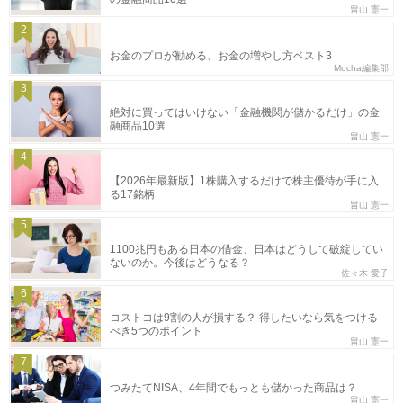
畠山 憲一
2
お金のプロが勧める、お金の増やし方ベスト3
Mocha編集部
3
絶対に買ってはいけない「金融機関が儲かるだけ」の金
融商品10選
畠山 憲一
4
【2026年最新版】1株購入するだけで株主優待が手に入
る17銘柄
畠山 憲一
5
1100兆円もある日本の借金、日本はどうして破綻してい
ないのか。今後はどうなる？
佐々木 愛子
6
コストコは9割の人が損する？ 得したいなら気をつける
べき5つのポイント
畠山 憲一
7
つみたてNISA、4年間でもっとも儲かった商品は？
畠山 憲一