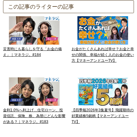
この記事のライターの記事
災害時にも暮らしを守る「お金の備
お金がたくさんあれば幸せ？お金と幸
え」｜マネラジ。#184
せの関係、幸福が続く人のお金の使い
方【マネーアンドユーTV】
金利1.0%へ利上げ…住宅ローン、投
【四季報2026年3集夏号】飛躍期待の
資信託、保険、株、為替にどんな影響
好業績株5銘柄【マネーアンドユー
がある？｜マネラジ。#183
TV】