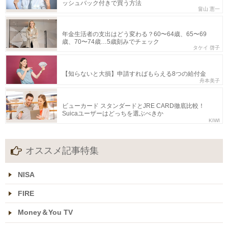
ッシュバック付きで買う方法
畠山 憲一
年金生活者の支出はどう変わる？60〜64歳、65〜69
歳、70〜74歳…5歳刻みでチェック
タケイ 啓子
【知らないと大損】申請すればもらえる8つの給付金
舟本美子
ビューカード スタンダードとJRE CARD徹底比較！
Suicaユーザーはどっちを選ぶべきか
KIWI
オススメ記事特集
NISA
FIRE
Money＆You TV