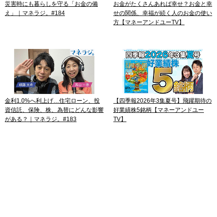
災害時にも暮らしを守る「お金の備
お金がたくさんあれば幸せ？お金と幸
え」｜マネラジ。#184
せの関係、幸福が続く人のお金の使い
方【マネーアンドユーTV】
金利1.0%へ利上げ…住宅ローン、投
【四季報2026年3集夏号】飛躍期待の
資信託、保険、株、為替にどんな影響
好業績株5銘柄【マネーアンドユー
がある？｜マネラジ。#183
TV】