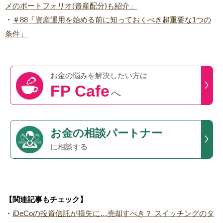
メのポートフォリオ(資産配分)も紹介」
・
＃88「資産運用を始める前に知っておくべき超重要な1つの
条件」
お金の悩みを
解決したい方は
FP Cafe
へ
お金の相談パートナー
に相談する
【関連記事もチェック】
・
iDeCoの投資信託が損失に…売却すべき？ スイッチングのタ