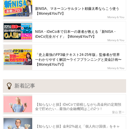
新NISA、マネーコンサルタント頼藤太希ならこう使う
【Money&YouTV】
Money＆You
NISA・iDeCo本で日本一の著者が教える「新NISA・
iDeCo完全ガイド」【Money&YouTV】
Money＆You
「史上最強のFP3級テキスト24-25年版」監修者が世界
一わかりやすく解説〜ライフプランニングと資金計画〜
【Money&YouTV】
Money＆You
新着記事
【知らないと損】iDeCoで節税しながら高金利の定期預
金で貯めたい…最強の金融機関はこの2つ！
畠山 憲一
【知らないと損】金利2%超え「個人向け国債」をキャ