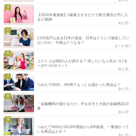
4
【2026年最新版】1株購入するだけで株主優待が手に入
る17銘柄
畠山 憲一
5
1100兆円もある日本の借金、日本はどうして破綻してい
ないのか。今後はどうなる？
佐々木 愛子
6
コストコは9割の人が損する？ 得したいなら気をつける
べき5つのポイント
畠山 憲一
7
つみたてNISA、4年間でもっとも儲かった商品は？
畠山 憲一
8
「金融機関が儲かるだけ」手を出すと大損の金融商品10
選
畠山 憲一
9
つみたてNISAが2018年開始から8年経過、一番儲かって
いる商品はどれ？
畠山 憲一