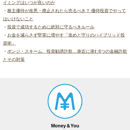
イミングはいつが良いのか
・
株主優待が改悪・廃止されたら売るべき？ 優待投資でやって
はいけないこと
・
投資で成功するために絶対に守るべきルール
・
お金を減らさず堅実に増やす「攻めと守りのハイブリッド投
資術」
・
ポンジ・スキーム、投資勧誘詐欺…身近に潜む6つの金融詐欺
とその対策
Money＆You