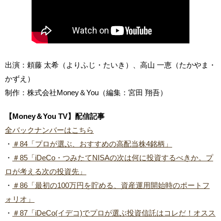
出演：頼藤 太希（よりふじ・たいき）、高山 一恵（たかやま・
かずえ）
制作：株式会社Money＆You（編集：宮田 翔吾）
【Money＆You TV】配信記事
全バックナンバーはこちら
・
＃84「プロが選ぶ、おすすめの高配当株4銘柄」
・
＃85「iDeCo・つみたてNISAの次は何に投資するべきか。プ
ロが考える次の投資先」
・
＃86「最初の100万円を貯める、資産運用開始時のポートフ
ォリオ」
・
＃87「iDeCo(イデコ)でプロが選ぶ投資信託はコレだ！オスス