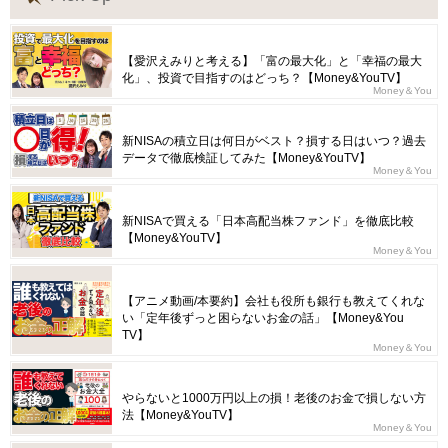
【愛沢えみりと考える】「富の最大化」と「幸福の最大
化」、投資で目指すのはどっち？【Money&YouTV】
Money＆You
新NISAの積立日は何日がベスト？損する日はいつ？過去
データで徹底検証してみた【Money&YouTV】
Money＆You
新NISAで買える「日本高配当株ファンド」を徹底比較
【Money&YouTV】
Money＆You
【アニメ動画/本要約】会社も役所も銀行も教えてくれな
い「定年後ずっと困らないお金の話」【Money&You
TV】
Money＆You
やらないと1000万円以上の損！老後のお金で損しない方
法【Money&YouTV】
Money＆You