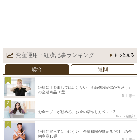
資産運用・経済記事
ランキング
もっと見る
総合
週間
1
絶対に手を出してはいけない「金融機関が儲かるだけ」
の金融商品10選
畠山 憲一
2
お金のプロが勧める、お金の増やし方ベスト3
Mocha編集部
3
絶対に買ってはいけない「金融機関が儲かるだけ」の金
融商品10選
畠山 憲一