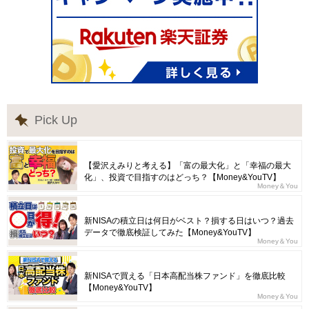
Pick Up
【愛沢えみりと考える】「富の最大化」と「幸福の最大
化」、投資で目指すのはどっち？【Money&YouTV】
Money＆You
新NISAの積立日は何日がベスト？損する日はいつ？過去
データで徹底検証してみた【Money&YouTV】
Money＆You
新NISAで買える「日本高配当株ファンド」を徹底比較
【Money&YouTV】
Money＆You