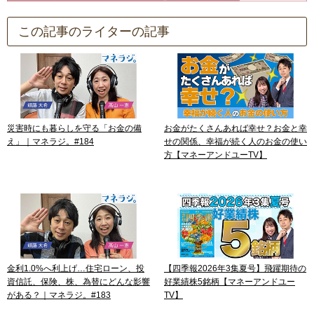
この記事のライターの記事
災害時にも暮らしを守る「お金の備
お金がたくさんあれば幸せ？お金と幸
え」｜マネラジ。#184
せの関係、幸福が続く人のお金の使い
方【マネーアンドユーTV】
金利1.0%へ利上げ…住宅ローン、投
【四季報2026年3集夏号】飛躍期待の
資信託、保険、株、為替にどんな影響
好業績株5銘柄【マネーアンドユー
がある？｜マネラジ。#183
TV】