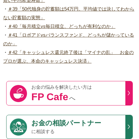
短い平均希望寿命」
・
＃39「50代独身の貯蓄額は54万円。平均値では決してわから
ない貯蓄額の実態」
・
＃40「毎月積立vs毎日積立、どっちが有利なのか」
・
＃41「ロボアドvsバランスファンド、どっちが儲かっている
のか」
・
＃42「キャッシュレス還元終了後は「マイナの乱」 お金の
プロが選ぶ、本命のキャッシュレス決済」
お金の悩みを
解決したい方は
FP Cafe
へ
お金の相談パートナー
に相談する