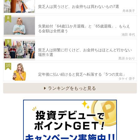
貧乏人は買うけど、お金持ちは買わないもの7選
舟本美子
8
失業給付「64歳11か月退職」と「65歳退職」、もらえ
る金額は全然違う
池田 幸代
9
貧乏人は頻繁に行くけど、お金持ちはほとんど行かない
場所５選
黒須 かおり
10
定年後に払い続けると貧乏へ転落する「5つの支出」
タケイ 啓子
ランキングをもっと見る