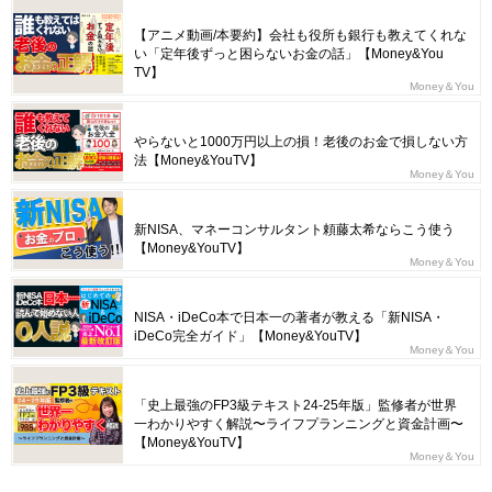
【アニメ動画/本要約】会社も役所も銀行も教えてくれな
い「定年後ずっと困らないお金の話」【Money&You
TV】
Money＆You
やらないと1000万円以上の損！老後のお金で損しない方
法【Money&YouTV】
Money＆You
新NISA、マネーコンサルタント頼藤太希ならこう使う
【Money&YouTV】
Money＆You
NISA・iDeCo本で日本一の著者が教える「新NISA・
iDeCo完全ガイド」【Money&YouTV】
Money＆You
「史上最強のFP3級テキスト24-25年版」監修者が世界
一わかりやすく解説〜ライフプランニングと資金計画〜
【Money&YouTV】
Money＆You