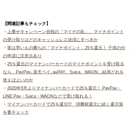
【関連記事もチェック】
・
上乗せキャンペーン合戦の「マイナの乱」。マイナポイント
の受け取りはどのキャッシュレス決済にすべきか
・
実は早いもの勝ちの「マイナポイント」25％還元！ 子供の分
の申請に注意点あり
・
25％還元のマイナンバーカードのマイナポイントを受け取る
なら、PayPay､楽天ペイ､auPAY、Suica、WAON…結局どれを
使えばよいのか
・
2020年9月よりマイナンバーカードで25％還元！ PayPay・
LINE Pay・Suica・WAONなどで受け取れる！
・
マイナンバーカードで25％還元!? 消費税還元に続く還元策
を要チェック