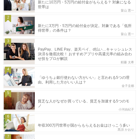
新たに10万円・5万円の給付金がもらえる？ 対象になる
世帯は
畠山 憲一
2
新たに3万円・5万円の給付金が決定。対象である「低所
得世帯」の条件は？
畠山 憲一
3
PayPay、LINE Pay、楽天ペイ、d払い…キャッシュレス
決済を徹底比較！ おすすめアプリや高還元率の組み合わ
せ技をプロが解説
頼藤 太希
4
「ゆうちょ銀行使わない方がいい」と言われる5つの理
由。利用した方がいい人は？
金子圭都
5
貧乏な人がなぜか買っている、貧乏を加速する5つのモ
ノ
小河由紀子
6
年収300万円世帯が国からもらえるお金はけっこう多い
黒須 かおり
7