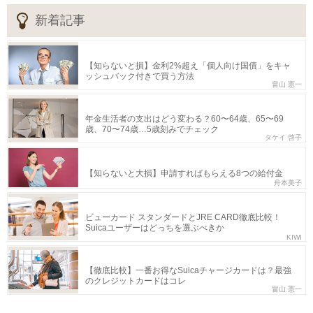
新着記事
【知らないと損】金利2%超え「個人向け国債」をキャ
ッシュバック付きで買う方法
畠山 憲一
年金生活者の支出はどう変わる？60〜64歳、65〜69
歳、70〜74歳…5歳刻みでチェック
タケイ 啓子
【知らないと大損】申請すればもらえる8つの給付金
舟本美子
ビューカード スタンダードとJRE CARD徹底比較！
Suicaユーザーはどっちを選ぶべきか
KIWI
【徹底比較】一番お得なSuicaチャージカードは？最強
のクレジットカードはコレ
畠山 憲一