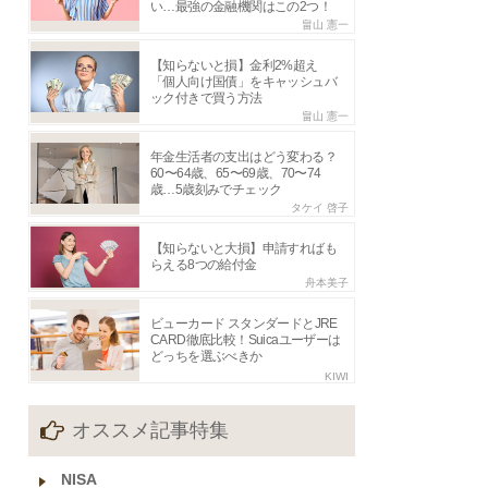
い…最強の金融機関はこの2つ！
畠山 憲一
【知らないと損】金利2%超え
「個人向け国債」をキャッシュバ
ック付きで買う方法
畠山 憲一
年金生活者の支出はどう変わる？
60〜64歳、65〜69歳、70〜74
歳…5歳刻みでチェック
タケイ 啓子
【知らないと大損】申請すればも
らえる8つの給付金
舟本美子
ビューカード スタンダードとJRE
CARD徹底比較！Suicaユーザーは
どっちを選ぶべきか
KIWI
オススメ記事特集
NISA