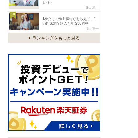
どれ？
畠山 憲一
10
1株だけで株主優待がもらえて、1
万円未満で購入可能な18銘柄
畠山 憲一
ランキングをもっと見る