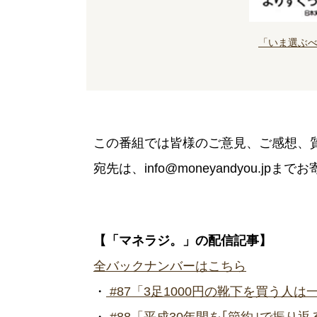
「いま選ぶべ
この番組では皆様のご意見、ご感想、
宛先は、info@moneyandyou.jpま
【「マネラジ。」の配信記事】
全バックナンバーはこちら
・
#87「3足1000円の靴下を買う人
・
#88「平成30年間を｢節約｣で振り