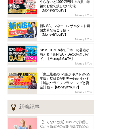
やらないと1000万円以上の損！老
後のお金で損しない方法
【Money&YouTV】
Money＆You
新NISA、マネーコンサルタント頼
藤太希ならこう使う
【Money&YouTV】
Money＆You
NISA・iDeCo本で日本一の著者が
教える「新NISA・iDeCo完全ガイ
ド」【Money&YouTV】
Money＆You
「史上最強のFP3級テキスト24-25
年版」監修者が世界一わかりやす
く解説〜ライフプランニングと資
金計画〜【Money&YouTV】
Money＆You
新着記事
【知らないと損】iDeCoで節税し
ながら高金利の定期預金で貯めた