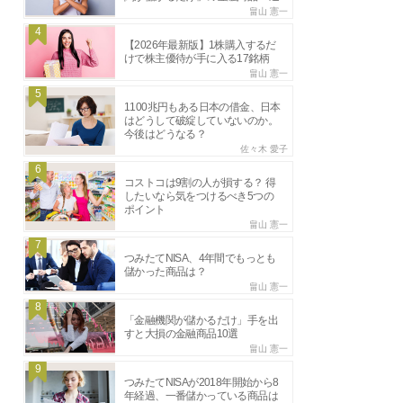
畠山 憲一
4
【2026年最新版】1株購入するだ
けで株主優待が手に入る17銘柄
畠山 憲一
5
1100兆円もある日本の借金、日本
はどうして破綻していないのか。
今後はどうなる？
佐々木 愛子
6
コストコは9割の人が損する？ 得
したいなら気をつけるべき5つの
ポイント
畠山 憲一
7
つみたてNISA、4年間でもっとも
儲かった商品は？
畠山 憲一
8
「金融機関が儲かるだけ」手を出
すと大損の金融商品10選
畠山 憲一
9
つみたてNISAが2018年開始から8
年経過、一番儲かっている商品は