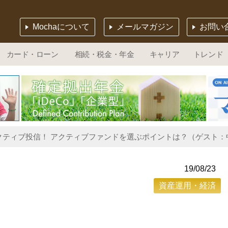
Mochaについて
メールマガジン
お問い
カード・ローン
相続・税金・年金
キャリア
トレンド
クティブ投信！ アクティブファンドを選ぶポイントは？（ゲスト：中
19/08/23
資産運用・経済