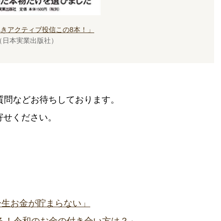
きアクティブ投信この8本！」
（日本実業出版社）
質問などお待ちしております。
でお寄せください。
は一生お金が貯まらない」
返る！令和のお金の付き合い方は？」