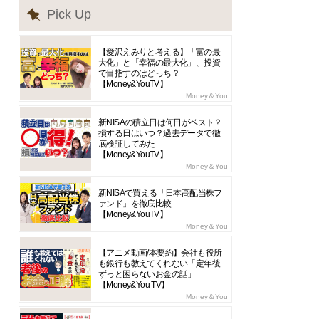
Pick Up
【愛沢えみりと考える】「富の最
大化」と「幸福の最大化」、投資
で目指すのはどっち？
【Money&YouTV】
Money＆You
新NISAの積立日は何日がベスト？
損する日はいつ？過去データで徹
底検証してみた
【Money&YouTV】
Money＆You
新NISAで買える「日本高配当株フ
ァンド」を徹底比較
【Money&YouTV】
Money＆You
【アニメ動画/本要約】会社も役所
も銀行も教えてくれない「定年後
ずっと困らないお金の話」
【Money&You TV】
Money＆You