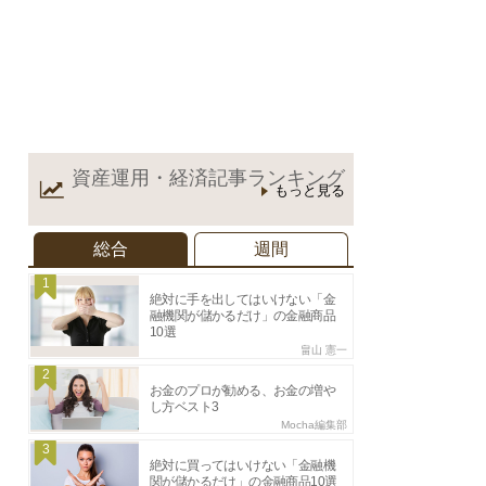
資産運用・経済記事
ランキング
もっと見る
総合
週間
1
絶対に手を出してはいけない「金
融機関が儲かるだけ」の金融商品
10選
畠山 憲一
2
お金のプロが勧める、お金の増や
し方ベスト3
Mocha編集部
3
絶対に買ってはいけない「金融機
関が儲かるだけ」の金融商品10選