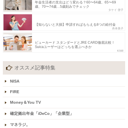
年金生活者の支出はどう変わる？60〜64歳、65〜69
歳、70〜74歳…5歳刻みでチェック
タケイ 啓子
【知らないと大損】申請すればもらえる8つの給付金
舟本美子
ビューカード スタンダードとJRE CARD徹底比較！
Suicaユーザーはどっちを選ぶべきか
KIWI
オススメ記事特集
NISA
FIRE
Money＆You TV
確定拠出年金「iDeCo」「企業型」
マネラジ。