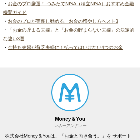
・
お金のプロ厳選！ つみたてNISA（積立NISA）おすすめ金融
機関ガイド
・
お金のプロが実践し勧める、お金の増やし方ベスト3
・
「お金の貯まる夫婦」と「お金の貯まらない夫婦」の決定的
な違い3選
・
金持ち夫婦が貧乏夫婦に！払ってはいけない4つのお金
Money＆You
マネーアンドユー
株式会社Money＆Youは、「お金と向き合う。」を サポート