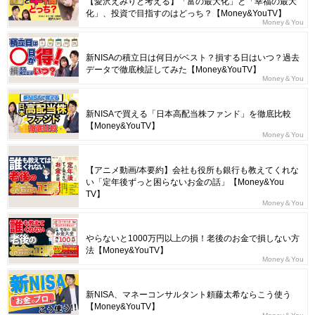
【愛沢えみりと考える】「富の最大化」と「幸福の最大
化」、投資で目指すのはどっち？【Money&YouTV】
Money＆You
新NISAの積立日は何日がベスト？損する日はいつ？過去
データで徹底検証してみた【Money&YouTV】
Money＆You
新NISAで買える「日本高配当株ファンド」を徹底比較
【Money&YouTV】
Money＆You
【アニメ動画/本要約】会社も役所も銀行も教えてくれな
い「定年後ずっと困らないお金の話」【Money&You
TV】
Money＆You
やらないと1000万円以上の損！老後のお金で損しない方
法【Money&YouTV】
Money＆You
新NISA、マネーコンサルタント頼藤太希ならこう使う
【Money&YouTV】