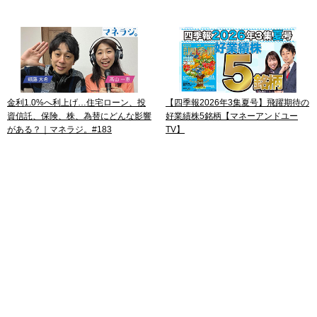
金利1.0%へ利上げ…住宅ローン、投
【四季報2026年3集夏号】飛躍期待の
資信託、保険、株、為替にどんな影響
好業績株5銘柄【マネーアンドユー
がある？｜マネラジ。#183
TV】