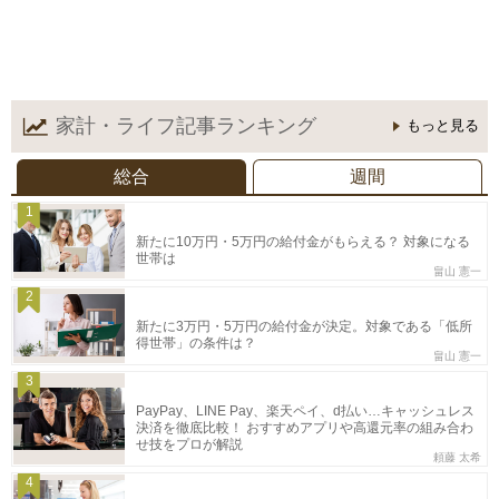
家計・ライフ記事
ランキング
もっと見る
総合
週間
1
新たに10万円・5万円の給付金がもらえる？ 対象になる
世帯は
畠山 憲一
2
新たに3万円・5万円の給付金が決定。対象である「低所
得世帯」の条件は？
畠山 憲一
3
PayPay、LINE Pay、楽天ペイ、d払い…キャッシュレス
決済を徹底比較！ おすすめアプリや高還元率の組み合わ
せ技をプロが解説
頼藤 太希
4