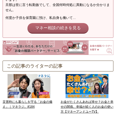
旦那は世に言う転勤族でして、全国何時何処に異動になるか分かりま
せん。
何度か子供を保育園に預け、私自身も働いて...
マネー相談の続きを見る
この記事のライターの記事
災害時にも暮らしを守る「お金の備
お金がたくさんあれば幸せ？お金と幸
え」｜マネラジ。#184
せの関係、幸福が続く人のお金の使い
方【マネーアンドユーTV】