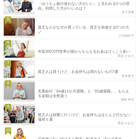
「ゆうちょ銀行使わない方がいい」と言われる5つの理
由。利用した方がいい人は？
金子圭都
5
貧乏な人がなぜか買っている、貧乏を加速する5つのモ
ノ
小河由紀子
6
年収300万円世帯が国からもらえるお金はけっこう多い
黒須 かおり
7
貧乏人は買うけど、お金持ちは買わないもの7選
舟本美子
8
失業給付「64歳11か月退職」と「65歳退職」、もらえ
る金額は全然違う
池田 幸代
9
貧乏人は頻繁に行くけど、お金持ちはほとんど行かない
場所５選
黒須 かおり
10