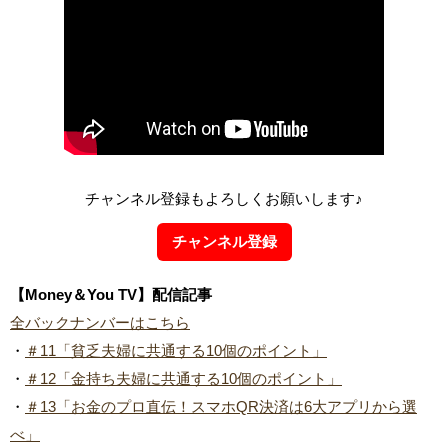
チャンネル登録もよろしくお願いします♪
チャンネル登録
【Money＆You TV】配信記事
全バックナンバーはこちら
・
＃11「貧乏夫婦に共通する10個のポイント」
・
＃12「金持ち夫婦に共通する10個のポイント」
・
＃13「お金のプロ直伝！スマホQR決済は6大アプリから選
べ」