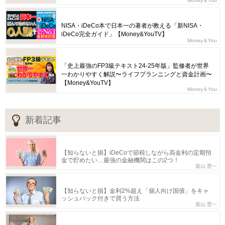
Money＆You
NISA・iDeCo本で日本一の著者が教える「新NISA・
iDeCo完全ガイド」【Money&YouTV】
Money＆You
「史上最強のFP3級テキスト24-25年版」監修者が世界
一わかりやすく解説〜ライフプランニングと資金計画〜
【Money&YouTV】
Money＆You
新着記事
【知らないと損】iDeCoで節税しながら高金利の定期預
金で貯めたい…最強の金融機関はこの2つ！
畠山 憲一
【知らないと損】金利2%超え「個人向け国債」をキャ
ッシュバック付きで買う方法
畠山 憲一