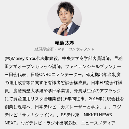
頼藤 太希
経済評論家・マネーコンサルタント
(株)Money＆You代表取締役。中央大学商学部客員講師。早稲
田大学オープンカレッジ講師。ファイナンシャルプランナー
三田会代表。日経CNBCコメンテーター。確定拠出年金制度
の運用改善等に関する有識者懇談会構成員。日本FP協会評議
員。慶應義塾大学経済学部卒業後、外資系生保のアフラック
にて資産運用リスク管理業務に6年間従事。2015年に現会社を
創業し現職へ。日本テレビ「カズレーザーと学ぶ。」、フジ
テレビ「サン！シャイン」、BSテレ東「NIKKEI NEWS
NEXT」などテレビ・ラジオ出演多数。ニュースメディア