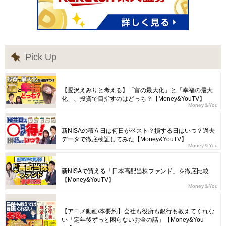
Pick Up
【愛沢えみりと考える】「富の最大化」と「幸福の最大
化」、投資で目指すのはどっち？【Money&YouTV】
Money＆You
新NISAの積立日は何日がベスト？損する日はいつ？過去
データで徹底検証してみた【Money&YouTV】
Money＆You
新NISAで買える「日本高配当株ファンド」を徹底比較
【Money&YouTV】
Money＆You
【アニメ動画/本要約】会社も役所も銀行も教えてくれな
い「定年後ずっと困らないお金の話」【Money&You