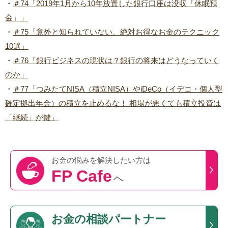
・
＃74「2019年1月から10年放置した銀行口座は没収「休眠預
金」」
・
＃75「意外と知られていない、絶対お得なお金のテクニック
10選」
・
＃76「銀行ビジネスの現状は？銀行の将来はどうなっていく
のか」
・
＃77「つみたてNISA（積立NISA）やiDeCo（イデコ・個人型
確定拠出年金）の積立を止めるな！ 相場が悪くても積立投資は
「継続」が鍵」
お金の悩みを
解決したい方は
FP Cafe
へ
お金の相談パートナー