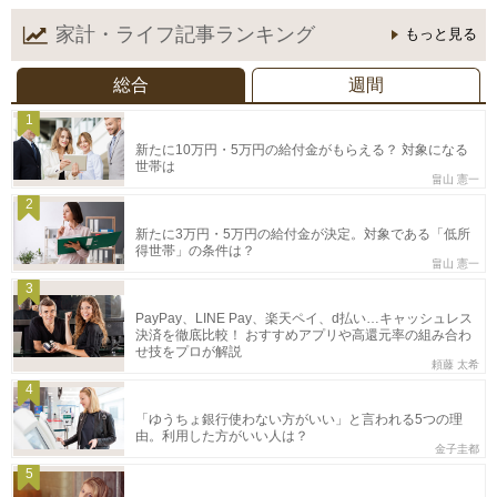
家計・ライフ記事
ランキング
もっと見る
総合
週間
1
新たに10万円・5万円の給付金がもらえる？ 対象になる
世帯は
畠山 憲一
2
新たに3万円・5万円の給付金が決定。対象である「低所
得世帯」の条件は？
畠山 憲一
3
PayPay、LINE Pay、楽天ペイ、d払い…キャッシュレス
決済を徹底比較！ おすすめアプリや高還元率の組み合わ
せ技をプロが解説
頼藤 太希
4
「ゆうちょ銀行使わない方がいい」と言われる5つの理
由。利用した方がいい人は？
金子圭都
5