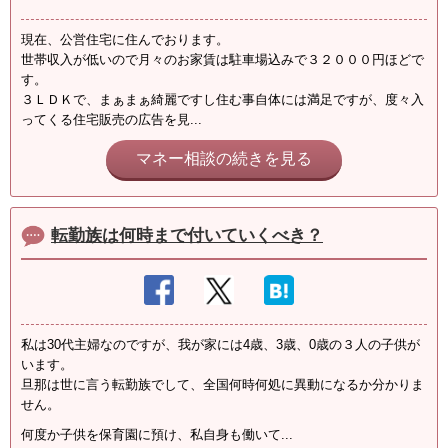
現在、公営住宅に住んでおります。
世帯収入が低いので月々のお家賃は駐車場込みで３２０００円ほどで
す。
３ＬＤＫで、まぁまぁ綺麗ですし住む事自体には満足ですが、度々入
ってくる住宅販売の広告を見...
マネー相談の続きを見る
転勤族は何時まで付いていくべき？
私は30代主婦なのですが、我が家には4歳、3歳、0歳の３人の子供が
います。
旦那は世に言う転勤族でして、全国何時何処に異動になるか分かりま
せん。
何度か子供を保育園に預け、私自身も働いて...