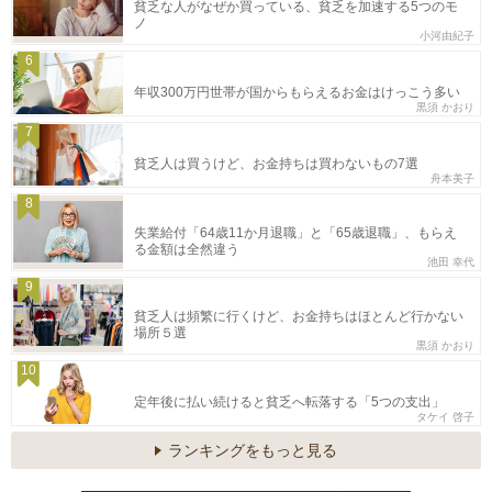
貧乏な人がなぜか買っている、貧乏を加速する5つのモ
ノ
小河由紀子
6
年収300万円世帯が国からもらえるお金はけっこう多い
黒須 かおり
7
貧乏人は買うけど、お金持ちは買わないもの7選
舟本美子
8
失業給付「64歳11か月退職」と「65歳退職」、もらえ
る金額は全然違う
池田 幸代
9
貧乏人は頻繁に行くけど、お金持ちはほとんど行かない
場所５選
黒須 かおり
10
定年後に払い続けると貧乏へ転落する「5つの支出」
タケイ 啓子
ランキングをもっと見る