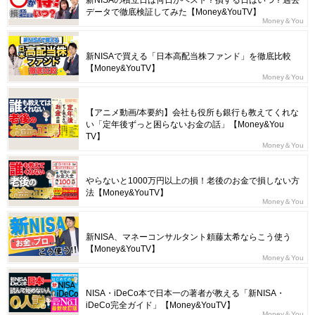
新NISAの積立日は何日がベスト？損する日はいつ？過去
データで徹底検証してみた【Money&YouTV】
Money＆You
新NISAで買える「日本高配当株ファンド」を徹底比較
【Money&YouTV】
Money＆You
【アニメ動画/本要約】会社も役所も銀行も教えてくれな
い「定年後ずっと困らないお金の話」【Money&You
TV】
Money＆You
やらないと1000万円以上の損！老後のお金で損しない方
法【Money&YouTV】
Money＆You
新NISA、マネーコンサルタント頼藤太希ならこう使う
【Money&YouTV】
Money＆You
NISA・iDeCo本で日本一の著者が教える「新NISA・
iDeCo完全ガイド」【Money&YouTV】
Money＆You