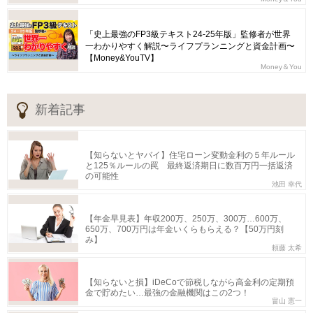
「史上最強のFP3級テキスト24-25年版」監修者が世界
一わかりやすく解説〜ライフプランニングと資金計画〜
【Money&YouTV】
Money＆You
新着記事
【知らないとヤバイ】住宅ローン変動金利の５年ルール
と125％ルールの罠 最終返済期日に数百万円一括返済
の可能性
池田 幸代
【年金早見表】年収200万、250万、300万…600万、
650万、700万円は年金いくらもらえる？【50万円刻
み】
頼藤 太希
【知らないと損】iDeCoで節税しながら高金利の定期預
金で貯めたい…最強の金融機関はこの2つ！
畠山 憲一