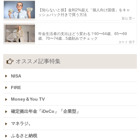
【知らないと損】金利2%超え「個人向け国債」をキャ
ッシュバック付きで買う方法
畠山 憲一
年金生活者の支出はどう変わる？60〜64歳、65〜69
歳、70〜74歳…5歳刻みでチェック
タケイ 啓子
オススメ記事特集
NISA
FIRE
Money＆You TV
確定拠出年金「iDeCo」「企業型」
マネラジ。
ふるさと納税