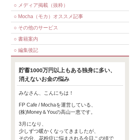
FP Cafe通信 2019年3
お金の知性が、人生
ー 目次 ー
○ 貯蓄1000万円以上もある独身
消えないお金の悩み