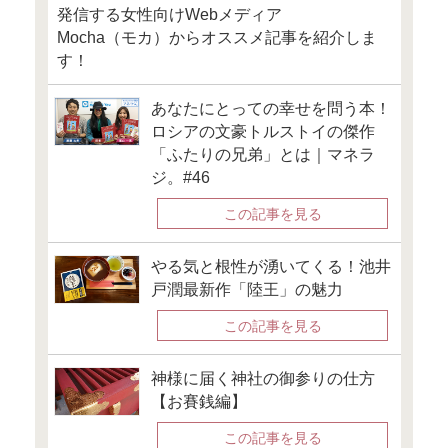
「ライフプランから見た資
場所：アジアンタワン168 
（東京都港区東新橋1丁目8−2
B2F）
定員：30名
参加費：無料
講師：高山一恵
詳細・申し込みは