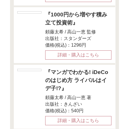
●12月8日『mon
「不動産投資
歩、ワンルー
この記事
●12月6日『MO
PLUS』
「FXで儲かっ
告は？ 損した