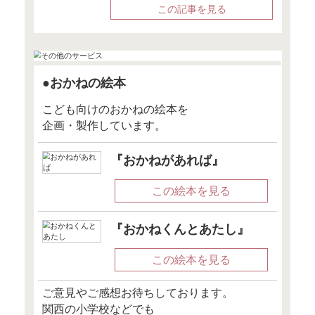
●12月4日『マ
WEB』
「投資初心者
「つみたてNIS
メリットとは
この記事
●12月4日『Mon
「子育てや子