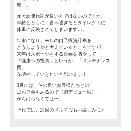
あなたにとっての
ロシアの文豪トル
「ふたりの兄弟」
ジ。#46
この記事
やる気と根性が湧
戸潤最新作「陸王
この記事
神様に届く神社の