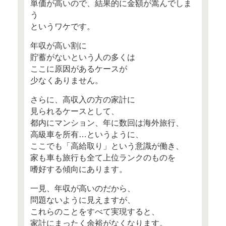
高収入なのに貯蓄ゼロのワ
みなさん、こんにちは！
FP Cafeを運営している
(株)Money＆Youの高山一恵で
あっという間に12月ですね。
2017年も残りわずかとなりま
さて、今年もたくさんの女性
みなさんのご相談に乗らせて
が、
印象的だったのは、