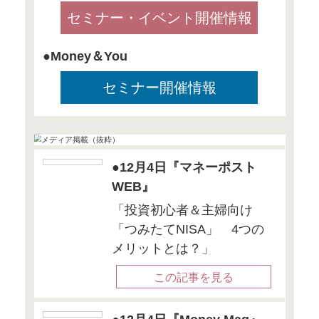
イメージほど多くないので、
使いどころと、貯めどころと
意識してお金を使うようにし
●12月1日
『KINZAI Finan
金融財政事情研
「KINZAI Financi