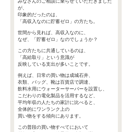
○ お知らせ
○ 近日開催予定のセミナー情報
○ メディア掲載（抜粋）
○ Mocha（モカ）オススメ記事
○ その他のサービス
○ 書籍案内
○ 編集後記