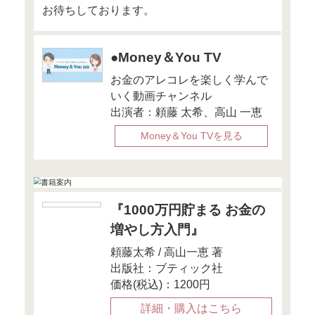
この記事
●12月10日『
イナンス』
「投資は○のコ
重要？ 投資
たい失敗体験
この記事