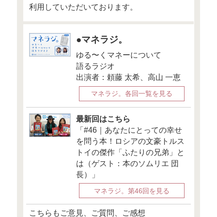
しやすい地域
京23区編）」
この記事
●12月7日『
ナンス』
「年末調整で
か？ お金の
賢い申請方法