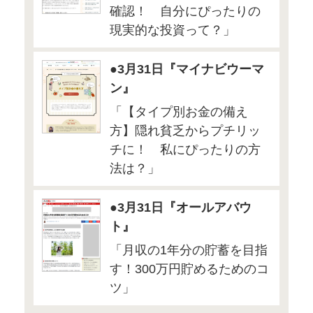
定員：20名
対象：女性限定 （看護師の方
ます）
講師：高山一恵 （協力：FP Ca