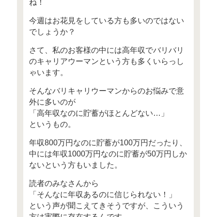
ー 目次 ー
○ 高年収女性なのに貯蓄できな
○ 近日開催予定のセミナー情報
○ メディア掲載（抜粋）
○ Mocha（モカ）オススメ記事
○ その他のサービス
○ 書籍案内