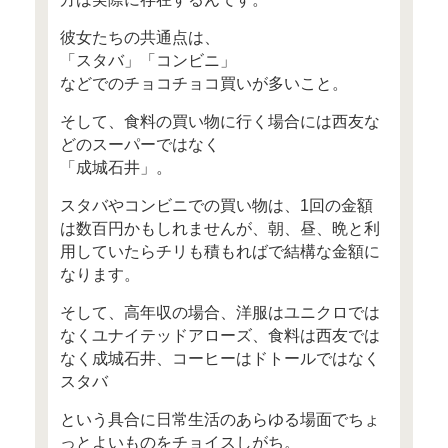
○ 編集後記
高年収女性なのに貯蓄でき
みなさん、こんにちは！
FP Cafeを運営している
(株)Money＆Youの高山一恵で
先日、東京では桜の開花宣言
ね！
今週はお花見をしている方も
でしょうか？