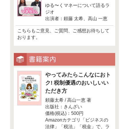
ト』
「月収の1年分
す！300万円
ツ」
Facebookでも情報発信して
ひ、チェックしてくださいね
●FP Cafe
FP Cafe Facebo