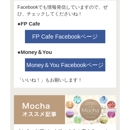
詳細・申し込みは
●4月25日（木）18:30〜20:
「給与明細書の正しい読み
りと攻めを固めて賢く働こ
場所：KASSETTE表参道
定員：20名
対象：女性限定
講師：高山一恵、佐佐木由美