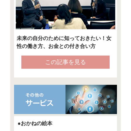
●3月31日『Sol
「【頼藤太希の
座】第3回：F
預金と徹底比較
する人の特徴
●3月31日『
ン』
「チェックシ
確認！ 自分