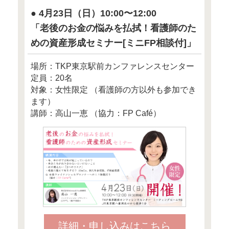
読者のみなさんから
「そんなに年収あるのに信じ
という声が聞こえてきそうで
方は実際に存在するんです。
彼女たちの共通点は、
「スタバ」「コンビニ」
などでのチョコチョコ買いが
そして、食料の買い物に行く
どのスーパーではなく
「成城石井」。