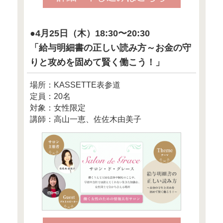
スタバやコンビニでの買い物は
は数百円かもしれませんが、
用していたらチリも積もれば
なります。
そして、高年収の場合、洋服
なくユナイテッドアローズ、
なく成城石井、コーヒーはド
スタバ
という具合に日常生活のあら
っとよいものをチョイスしが